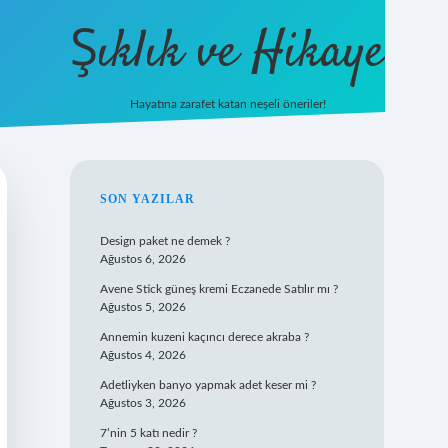
Şıklık ve Hikaye
Hayatına zarafet katan neşeli öneriler!
betxper giriş
SIDEBAR
SON YAZILAR
Design paket ne demek ?
Ağustos 6, 2026
Avene Stick güneş kremi Eczanede Satılır mı ?
Ağustos 5, 2026
Annemin kuzeni kaçıncı derece akraba ?
Ağustos 4, 2026
Adetliyken banyo yapmak adet keser mi ?
Ağustos 3, 2026
7’nin 5 katı nedir ?