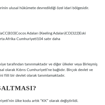
inin ulusal hükümete devredildiği özel idari bölgesidir.
CC(833)Cocos Adaları (Keeling Adaları)CD(322)Eski
ta Afrika Cumhuriyeti104 satır daha
iye tarafından tanınmaktadır ve diğer ülkeler veya Birleşmiş
al olarak Kıbrıs Cumhuriyeti’ne bağlıdır. Birçok devlet ve
i fiili bir devlet olarak tanımlamaktadır.
SALTMASI?
eti’nin ülke kodu artık “KK” olarak değiştirildi.