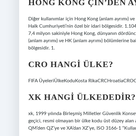
HONG KONG ÇIN’DEN A
Diğer kullanımlar için Hong Kong (anlam ayrımı) ve
Halk Cumhuriyeti’nin özel bir idari bölgesidir. 1.104
7,4 milyon sakiniyle Hong Kong, dünyanın dördüncü 
(anlam ayrımı) ve HK (anlam ayrımı) bölümlerine bak
bölgesidir. 1.
CRO HANGI ÜLKE?
FIFA ÜyeleriÜlkeKoduKosta RikaCRCHroatiaCRO
XK HANGI ÜLKEDEDIR?
xk, 1999 yılında Birleşmiş Milletler Güvenlik Konse
geçici, resmi olmayan bir ülke kodu üst düzey alan
QM’den QZ’ye ve XA’dan XZ’ye, ISO 3166-1 “Kullanı