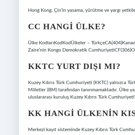
Hong Kong, Çin’in yasama, yürütme ve yargı yetkiler
CC HANGI ÜLKE?
Ülke KodlarıKodKodÜlkeler – TürkçeCA(404)Kanada
Zaire’nin Kongo Demokratik CumhuriyetiCF(306)Or
KKTC YURT DIŞI MI?
Kuzey Kıbrıs Türk Cumhuriyeti (KKTC) yalnızca Türk
Milletler (BM) tarafından tanınmamaktadır. Ülke yas
uluslararası kuruluş Kuzey Kıbrıs Türk Cumhuriyeti’n
KK HANGI ÜLKENIN KI
Merkezi kayıt sisteminde Kuzey Kıbrıs Türk Cumhuriy