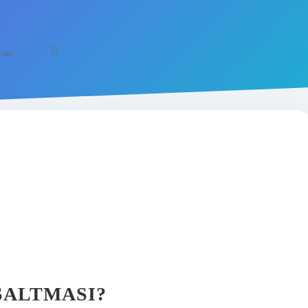
yarı
SALTMASI?