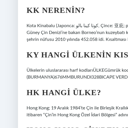
KK NERENIN?
Kota Kinabalu (Japonca: کوتا کينا بالو, Çince: 亚庇; pinyin: Yàbì) Malezya’nın Sabah eyaletinin başkentidir. Şehir,
Güney Çin Denizi’ne bakan Borneo’nun kuzeybatı kıy
şehrin nüfusu 2010 yılında 452.058 idi. Kısaltması
KY HANGI ÜLKENIN KI
Ülkelerin uluslararası harf kodlarıÜLKEGümrük 
(BURMANYA)676MMBURUNDI328BICAPE VERDE2
HK HANGI ÜLKE?
Hong Kong; 19 Aralık 1984’te Çin ile Birleşik Kral
itibaren “Çin’in Hong Kong Özel İdari Bölgesi” adını 