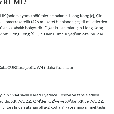
YRI MI?
 HK (anlam ayrımı) bölümlerine bakınız. Hong Kong [e], Çin
 kilometrekarelik (426 mil kare) bir alanda çeşitli milletlerden
en kalabalık bölgesidir. Diğer kullanımlar için Hong Kong
ınız. Hong Kong [e], Çin Halk Cumhuriyeti’nin özel bir idari
CubaCUBCuraçaoCUW49 daha fazla satır
yi’nin 1244 sayılı Kararı uyarınca Kosova’ya tahsis edilen
 adıdır. XK, AA, ZZ, QM’den QZ’ye ve XA’dan XK’ye, AA, ZZ,
cı tarafından atanan alfa-2 kodları” kapsamına girmektedir.