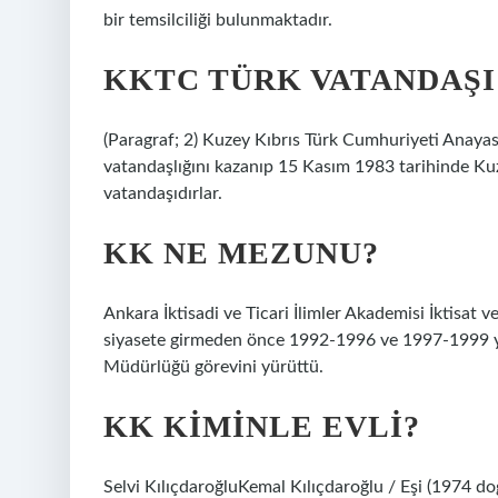
bir temsilciliği bulunmaktadır.
KKTC TÜRK VATANDAŞI
(Paragraf; 2) Kuzey Kıbrıs Türk Cumhuriyeti Anayas
vatandaşlığını kazanıp 15 Kasım 1983 tarihinde Kuz
vatandaşıdırlar.
KK NE MEZUNU?
Ankara İktisadi ve Ticari İlimler Akademisi İktisat
siyasete girmeden önce 1992-1996 ve 1997-1999 yı
Müdürlüğü görevini yürüttü.
KK KIMINLE EVLI?
Selvi KılıçdaroğluKemal Kılıçdaroğlu / Eşi (1974 d