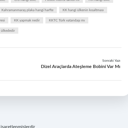
Kahramanmaraş plaka hangi harfte
KK hangi ülkenin kısaltması
resi
KK yapmak nedir
KKTC Türk vatandaşı mı
 ülkededir
Sonraki Yazı
Dizel Araçlarda Ateşleme Bobini Var Mı
 işaretlenmişlerdir