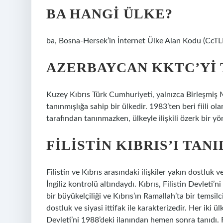
BA HANGI ÜLKE?
ba, Bosna-Hersek’in İnternet Ülke Alan Kodu (CcTLD
AZERBAYCAN KKTC’YI 
Kuzey Kıbrıs Türk Cumhuriyeti, yalnızca Birleşmiş Mi
tanınmışlığa sahip bir ülkedir. 1983’ten beri fiili
tarafından tanınmazken, ülkeyle ilişkili özerk bir
FILISTIN KIBRIS’I TANI
Filistin ve Kıbrıs arasındaki ilişkiler yakın dostluk v
İngiliz kontrolü altındaydı. Kıbrıs, Filistin Devleti’
bir büyükelçiliği ve Kıbrıs’ın Ramallah’ta bir temsilci
dostluk ve siyasi ittifak ile karakterizedir. Her iki ü
Devleti’ni 1988’deki ilanından hemen sonra tanıdı. Fi