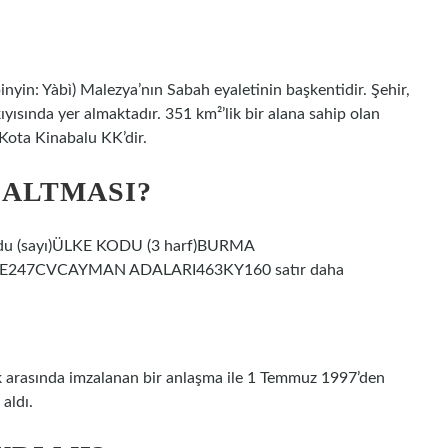
ısında yer almaktadır. 351 km²’lik bir alana sahip olan
 Kota Kinabalu KK’dir.
SALTMASI?
kodu (sayı)ÜLKE KODU (3 harf)BURMA
47CVCAYMAN ADALARI463KY160 satır daha
lık arasında imzalanan bir anlaşma ile 1 Temmuz 1997’den
aldı.