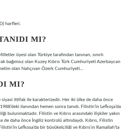
) harfleri.
TANIDI MI?
lletler üyesi olan Türkiye tarafından tanınan, sınırlı
 olarak bağımsız olan Kuzey Kıbrıs Türk Cumhuriyeti Azerbaycan
 yönetim olan Nahçıvan Özerk Cumhuriyeti…
DI MI?
e siyasi ittifak ile karakterizedir. Her iki ülke de daha önce
ni 1988’deki ilanından hemen sonra tanıdı. Filistin’in Lefkoşa’da
liği bulunmaktadır. Filistin ve Kıbrıs arasındaki ilişkiler yakın
lke de daha önce İngiliz kontrolü altındaydı. Kıbrıs, Filistin
listin’in Lefkoşa’da bir büyükelçiliği ve Kıbrıs’ın Ramallah’ta