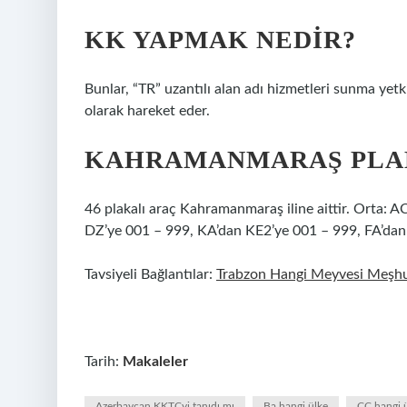
KK YAPMAK NEDIR?
Bunlar, “TR” uzantılı alan adı hizmetleri sunma yetk
olarak hareket eder.
KAHRAMANMARAŞ PLAK
46 plakalı araç Kahramanmaraş iline aittir. Orta:
DZ’ye 001 – 999, KA’dan KE2’ye 001 – 999, FA’dan F
Tavsiyeli Bağlantılar:
Trabzon Hangi Meyvesi Meşh
Tarih:
Makaleler
Azerbaycan KKTCyi tanıdı mı
Ba hangi ülke
CC hangi 