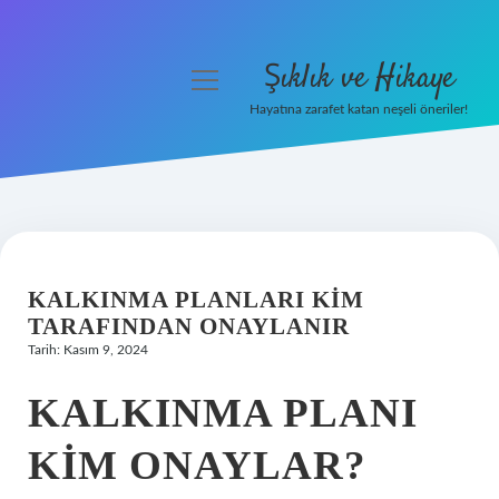
Şıklık ve Hikaye
menüyü
aç
Hayatına zarafet katan neşeli öneriler!
Anasayfa
Gizlilik Politikası
Yasal Uyarı
KALKINMA PLANLARI KIM
Hakkımızda
TARAFINDAN ONAYLANIR
Tarih: Kasım 9, 2024
KALKINMA PLANI
KIM ONAYLAR?