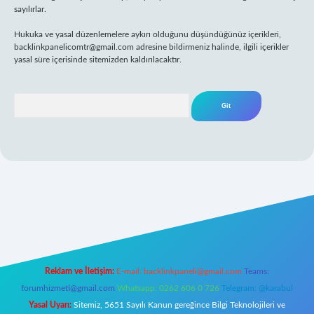
sayılırlar.
Hukuka ve yasal düzenlemelere aykırı olduğunu düşündüğünüz içerikleri,
backlinkpanelicomtr@gmail.com
adresine bildirmeniz halinde, ilgili içerikler
yasal süre içerisinde sitemizden kaldırılacaktır.
Arama
ş
Reklam ve İletişim:
E-mail:
backlinkpaneli@gmail.com
Teams:
forumhizmeti@gmail.com
Whatsapp: 0262 606 0 726
Telegram: @karabul
Yasal Uyarı:
Sitemiz, 5651 Sayılı Kanun gereğince Bilgi Teknolojileri ve