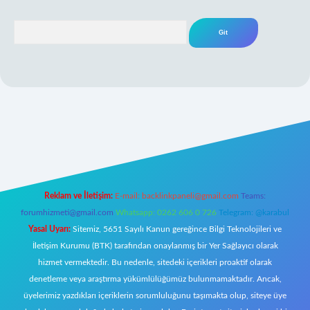
Arama
er giriş
Reklam ve İletişim:
E-mail:
backlinkpaneli@gmail.com
Teams:
forumhizmeti@gmail.com
Whatsapp: 0262 606 0 726
Telegram: @karabul
Yasal Uyarı:
Sitemiz, 5651 Sayılı Kanun gereğince Bilgi Teknolojileri ve
İletişim Kurumu (BTK) tarafından onaylanmış bir Yer Sağlayıcı olarak
hizmet vermektedir. Bu nedenle, sitedeki içerikleri proaktif olarak
denetleme veya araştırma yükümlülüğümüz bulunmamaktadır. Ancak,
üyelerimiz yazdıkları içeriklerin sorumluluğunu taşımakta olup, siteye üye