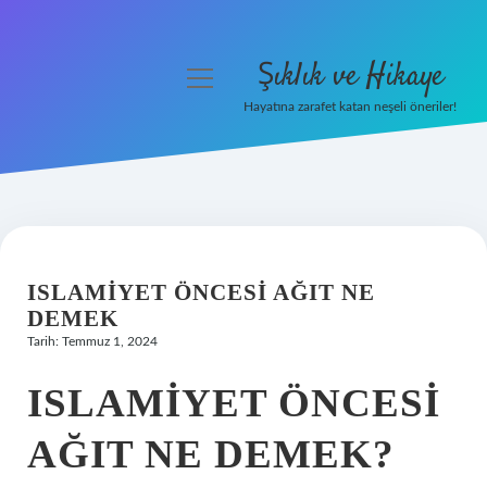
Şıklık ve Hikaye
menüyü
aç
Hayatına zarafet katan neşeli öneriler!
Anasayfa
Gizlilik Politikası
Yasal Uyarı
ISLAMIYET ÖNCESI AĞIT NE
Hakkımızda
DEMEK
Tarih: Temmuz 1, 2024
ISLAMIYET ÖNCESI
AĞIT NE DEMEK?