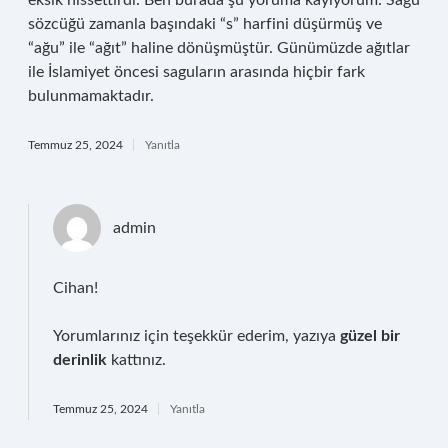
eksik hissettirdi. Ben burada şu yoruma kayıyorum: Sagu
sözcüğü zamanla başındaki “s” harfini düşürmüş ve
“ağu” ile “ağıt” haline dönüşmüştür. Günümüzde ağıtlar
ile İslamiyet öncesi saguların arasında hiçbir fark
bulunmamaktadır.
Temmuz 25, 2024
Yanıtla
admin
Cihan!
Yorumlarınız için teşekkür ederim, yazıya
güzel bir
derinlik
kattınız.
Temmuz 25, 2024
Yanıtla