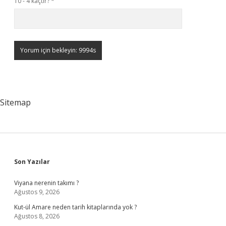
10 - 4 kaçtır?
*
Sitemap
Sidebar
Son Yazılar
Viyana nerenin takımı ?
Ağustos 9, 2026
Kut-ül Amare neden tarih kitaplarında yok ?
Ağustos 8, 2026