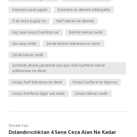
Asonans nasıl yapılır
Asonans ne demek edebiyatta
Ğ ile hece başlar mı
Harf tekrarı ne demek
Kaç tane ünsüz harfimiz var
Kelime tekrarı nedir
Ses akışı nedir
Şiirde kelime tekrarına ne denir
Şiirde tekrar nedir
Şiirlerde ahenk yaratmak için aynı ünlü harflerin tekrar
edilmesine ne denir
Ünsüz harf tekrarına ne denir
Ünsüz harflere ne diyoruz
Ünsüz harflerin diğer adı nedir
Ünsüz tekrarı nedir
Önceki Yazı
Dolandırıcılıktan 4 Sene Ceza Alan Ne Kadar