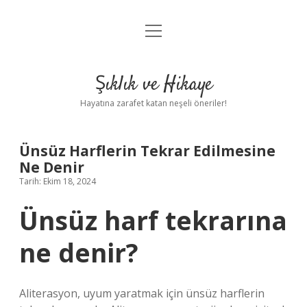
menüyü
Anasayfa
aç
Gizlilik Politikası
Şıklık ve Hikaye
Yasal Uyarı
Hayatına zarafet katan neşeli öneriler!
Hakkımızda
Ünsüz Harflerin Tekrar Edilmesine
Ne Denir
Tarih: Ekim 18, 2024
Ünsüz harf tekrarına
ne denir?
Aliterasyon, uyum yaratmak için ünsüz harflerin