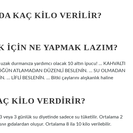
YDA KAÇ KILO VERILIR?
K IÇIN NE YAPMAK LAZIM?
rak uzak durmanıza yardımcı olacak 10 altın ipucu! … KAHVALTI
 ÖĞÜN ATLAMADAN DÜZENLİ BESLENİN. … SU OLMADAN
İFLİ BESLENİN. … Bitki çaylarını alışkanlık haline
AÇ KILO VERDIRIR?
 3 veya 3 günlük su diyetinde sadece su tüketilir. Ortalama 2
 sıvı gıdalardan oluşur. Ortalama 8 ila 10 kilo verilebilir.