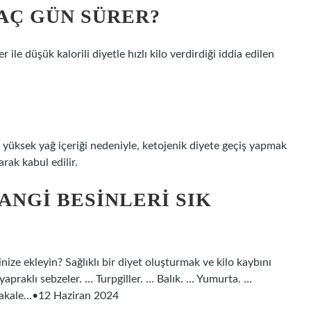
KAÇ GÜN SÜRER?
 düşük kalorili diyetle hızlı kilo verdirdiği iddia edilen
 yüksek yağ içeriği nedeniyle, ketojenik diyete geçiş yapmak
arak kabul edilir.
ANGI BESINLERI SIK
inize ekleyin? Sağlıklı bir diyet oluşturmak ve kilo kaybını
yapraklı sebzeler. … Turpgiller. … Balık. … Yumurta. …
a makale…•12 Haziran 2024