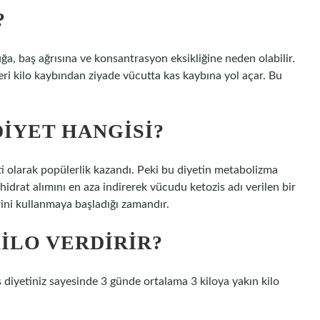
?
ğa, baş ağrısına ve konsantrasyon eksikliğine neden olabilir.
eri kilo kaybından ziyade vücutta kas kaybına yol açar. Bu
DIYET HANGISI?
eti olarak popülerlik kazandı. Peki bu diyetin metabolizma
hidrat alımını en aza indirerek vücudu ketozis adı verilen bir
rini kullanmaya başladığı zamandır.
ILO VERDIRIR?
ks diyetiniz sayesinde 3 günde ortalama 3 kiloya yakın kilo