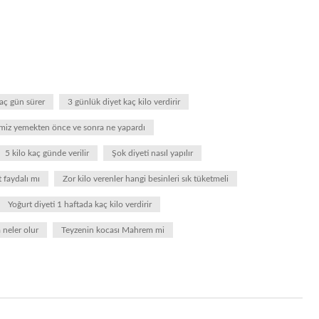
kaç gün sürer
3 günlük diyet kaç kilo verdirir
miz yemekten önce ve sonra ne yapardı
5 kilo kaç günde verilir
Şok diyeti nasıl yapılır
 faydalı mı
Zor kilo verenler hangi besinleri sık tüketmeli
Yoğurt diyeti 1 haftada kaç kilo verdirir
 neler olur
Teyzenin kocası Mahrem mi