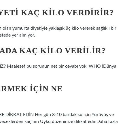
YETI KAÇ KILO VERDIRIR?
an yumurta diyetiyle yaklaşık üç kilo vererek sağlıklı bir
stede yer almıyor.
ADA KAÇ KILO VERILIR?
? Maalesef bu sorunun net bir cevabı yok. WHO (Dünya
ERMEK IÇIN NE
DİKKAT EDİN Her gün 8-10 bardak su için Yürüyüş ve
yiyeceklerden kaçının Uyku düzeninize dikkat edinDaha fazla