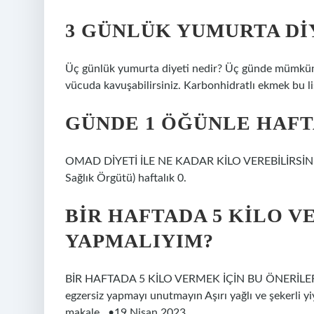
3 GÜNLÜK YUMURTA DI
Üç günlük yumurta diyeti nedir? Üç günde mümkün ol
vücuda kavuşabilirsiniz. Karbonhidratlı ekmek bu li
GÜNDE 1 ÖĞÜNLE HAFT
OMAD DİYETİ İLE NE KADAR KİLO VEREBİLİRSİNİZ
Sağlık Örgütü) haftalık 0.
BIR HAFTADA 5 KILO V
YAPMALIYIM?
BİR HAFTADA 5 KİLO VERMEK İÇİN BU ÖNERİLERE 
egzersiz yapmayı unutmayın Aşırı yağlı ve şekerli 
makale…•19 Nisan 2023