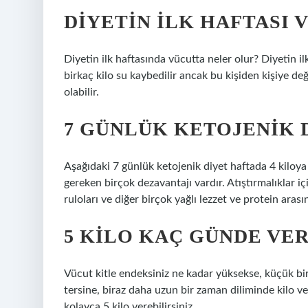
DIYETIN ILK HAFTASI
Diyetin ilk haftasında vücutta neler olur? Diyetin i
birkaç kilo su kaybedilir ancak bu kişiden kişiye deği
olabilir.
7 GÜNLÜK KETOJENIK 
Aşağıdaki 7 günlük ketojenik diyet haftada 4 kiloya
gereken birçok dezavantajı vardır. Atıştırmalıklar i
ruloları ve diğer birçok yağlı lezzet ve protein aras
5 KILO KAÇ GÜNDE VER
Vücut kitle endeksiniz ne kadar yüksekse, küçük bir k
tersine, biraz daha uzun bir zaman diliminde kilo ver
kolayca 5 kilo verebilirsiniz.