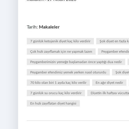
Tarih:
Makaleler
7 günlük ketojenik diyet kaç kilo verdirir
Şok diyet en fazla 
Çok hızlı zayıflamak için ne yapmak lazım
Peygamber efendi
Peygamberimizin yemeğe başlamadan önce yaptığı dua nedir
Peygamber efendimiz yemek yerken nasıl otururdu
Şok diyet
70 kilo olan biri 1 ayda kaç kilo verilir
En ağır diyet nedir
7 günlük su orucu kaç kilo verdirir
Diyetin ilk haftası vücutta
En hızlı zayıflatan diyet hangisi