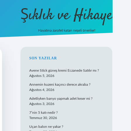
Şıklık ve Hikaye
Hayatına zarafet katan neşeli öneriler!
betxper giriş
SIDEBAR
SON YAZILAR
Avene Stick güneş kremi Eczanede Satılır mı ?
Ağustos 5, 2026
Annemin kuzeni kaçıncı derece akraba ?
Ağustos 4, 2026
Adetliyken banyo yapmak adet keser mi ?
Ağustos 3, 2026
7’nin 5 katı nedir ?
Temmuz 30, 2026
Uçan balon ne yakar ?