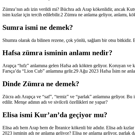
Zümra’nın adı izin verildi mi? Büchra adı Arap kökenlidir, ancak Ku
isim kızlar için tercih edilebilir.2 Zümra ne anlama geliyor, anlamı, 
Sumra ismi ne demek?
Shumra olarak da bilinen rezene, çok yönlü, sağlam bir otsu bitkidir. 
Hafsa zümra isminin anlamı nedir?
Arapça “hıfz” anlamına gelen Hafsa adı kökten geliyor. Koruyan ve ko
Farsça’da “Lion Cub” anlamına gelir.29 Ağu 2023 Hafsa İsim ne anl
Dinde Zümra ne demek?
Zücra adı Arapça ve “saf”, “temiz” ve “parlak” anlamına geliyor. Bu isi
edilir. Menşe adının adı ve sivilceli özellikleri ne yapar?
Elisa ismi Kur’an’da geçiyor mu?
Elisa adı hem Arap hem de İbranice kökenli bir adıdır. Elisa adı kızl
2023 isminin adı ne anlama geliyor? Elisa ne anlama geliyor, parlak d