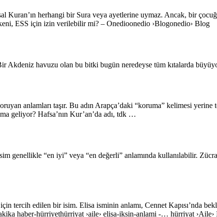
tsal Kuran’ın herhangi bir Sura veya ayetlerine uymaz. Ancak, bir çoc
kökeni, ESS için izin verilebilir mi? – Onedioonedio ›Blogonedio› Blog
Bir Akdeniz havuzu olan bu bitki bugün neredeyse tüm kıtalarda büyüyor.
ruyan anlamları taşır. Bu adın Arapça’daki “koruma” kelimesi yerine t
ama geliyor? Hafsa’nın Kur’an’da adı, tdk …
m genellikle “en iyi” veya “en değerli” anlamında kullanılabilir. Zücra 
ar için tercih edilen bir isim. Elisa isminin anlamı, Cennet Kapısı’nda 
akika haber-hürriyethürriyat ›aile› elisa-iksin-anlami -… hürriyat ›Aile