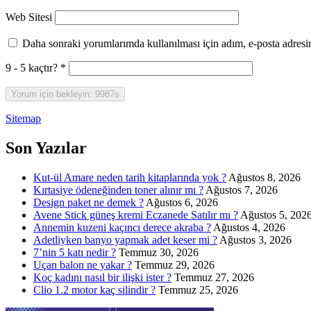
Web Sitesi
Daha sonraki yorumlarımda kullanılması için adım, e-posta adresim
9 - 5 kaçtır?
*
Sitemap
Sidebar
Son Yazılar
Kut-ül Amare neden tarih kitaplarında yok ?
Ağustos 8, 2026
Kırtasiye ödeneğinden toner alınır mı ?
Ağustos 7, 2026
Design paket ne demek ?
Ağustos 6, 2026
Avene Stick güneş kremi Eczanede Satılır mı ?
Ağustos 5, 202
Annemin kuzeni kaçıncı derece akraba ?
Ağustos 4, 2026
Adetliyken banyo yapmak adet keser mi ?
Ağustos 3, 2026
7’nin 5 katı nedir ?
Temmuz 30, 2026
Uçan balon ne yakar ?
Temmuz 29, 2026
Koç kadını nasıl bir ilişki ister ?
Temmuz 27, 2026
Clio 1.2 motor kaç silindir ?
Temmuz 25, 2026