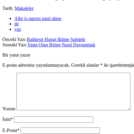
Tarih:
Makaleler
Ağır iş raporu nasıl alınır
de
yaz
Önceki Yazı
Balıkesir Hangi Iklime Sahiptir
Sonraki Yazı
Yasta Olan Birine Nasıl Davranmalı
Bir yanıt yazın
E-posta adresiniz yayınlanmayacak.
Gerekli alanlar
*
ile işaretlenmişl
Yorum
İsim*
E-Posta*