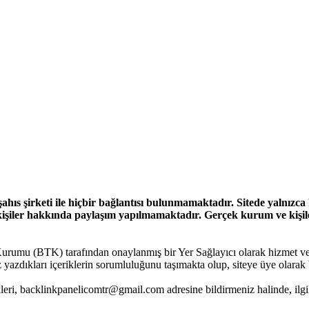
ahıs şirketi ile hiçbir bağlantısı bulunmamaktadır. Sitede yalnızc
işiler hakkında paylaşım yapılmamaktadır. Gerçek kurum ve kişiler 
Kurumu (BTK) tarafından onaylanmış bir Yer Sağlayıcı olarak hizmet ver
dıkları içeriklerin sorumluluğunu taşımakta olup, siteye üye olarak b
leri,
backlinkpanelicomtr@gmail.com
adresine bildirmeniz halinde, ilgil