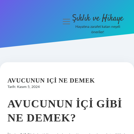
Şıklık ve Hikaye
menüyü
aç
Hayatına zarafet katan neşeli
öneriler!
İHalede Satılmazsa Ne
Olur
Anasayfa
Gizlilik Politikası
AVUCUNUN IÇI NE DEMEK
Tarih: Kasım 5, 2024
Yasal Uyarı
AVUCUNUN IÇI GIBI
NE DEMEK?