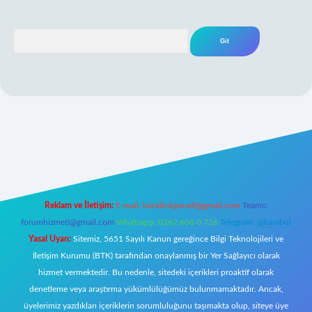
Arama
giriş
Reklam ve İletişim:
E-mail:
backlinkpaneli@gmail.com
Teams:
forumhizmeti@gmail.com
Whatsapp: 0262 606 0 726
Telegram: @karabul
Yasal Uyarı:
Sitemiz, 5651 Sayılı Kanun gereğince Bilgi Teknolojileri ve
İletişim Kurumu (BTK) tarafından onaylanmış bir Yer Sağlayıcı olarak
hizmet vermektedir. Bu nedenle, sitedeki içerikleri proaktif olarak
denetleme veya araştırma yükümlülüğümüz bulunmamaktadır. Ancak,
üyelerimiz yazdıkları içeriklerin sorumluluğunu taşımakta olup, siteye üye