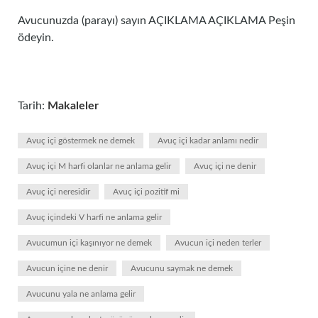
Avucunuzda (parayı) sayın AÇIKLAMA AÇIKLAMA Peşin
ödeyin.
Tarih:
Makaleler
Avuç içi göstermek ne demek
Avuç içi kadar anlamı nedir
Avuç içi M harfi olanlar ne anlama gelir
Avuç içi ne denir
Avuç içi neresidir
Avuç içi pozitif mi
Avuç içindeki V harfi ne anlama gelir
Avucumun içi kaşınıyor ne demek
Avucun içi neden terler
Avucun içine ne denir
Avucunu saymak ne demek
Avucunu yala ne anlama gelir