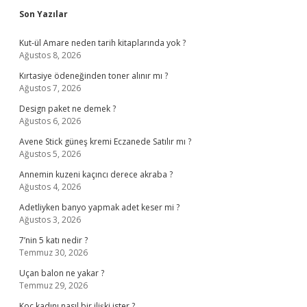
Sidebar
Son Yazılar
Kut-ül Amare neden tarih kitaplarında yok ?
Ağustos 8, 2026
Kırtasiye ödeneğinden toner alınır mı ?
Ağustos 7, 2026
Design paket ne demek ?
Ağustos 6, 2026
Avene Stick güneş kremi Eczanede Satılır mı ?
Ağustos 5, 2026
Annemin kuzeni kaçıncı derece akraba ?
Ağustos 4, 2026
Adetliyken banyo yapmak adet keser mi ?
Ağustos 3, 2026
7’nin 5 katı nedir ?
Temmuz 30, 2026
Uçan balon ne yakar ?
Temmuz 29, 2026
Koç kadını nasıl bir ilişki ister ?