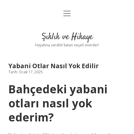
menüyü
Anasayfa
aç
Gizlilik Politikası
Şıklık ve Hikaye
Yasal Uyarı
Hayatına zarafet katan neşeli öneriler!
Hakkımızda
Yabani Otlar Nasıl Yok Edilir
Tarih: Ocak 17, 2025
Bahçedeki yabani
otları nasıl yok
ederim?