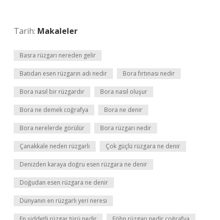
Tarih:
Makaleler
Basra rüzgarı nereden gelir
Batıdan esen rüzgarın adı nedir
Bora fırtınası nedir
Bora nasıl bir rüzgardır
Bora nasıl oluşur
Bora ne demek coğrafya
Bora ne denir
Bora nerelerde görülür
Bora rüzgarı nedir
Çanakkale neden rüzgarlı
Çok güçlü rüzgara ne denir
Denizden karaya doğru esen rüzgara ne denir
Doğudan esen rüzgara ne denir
Dünyanın en rüzgarlı yeri neresi
En şiddetli rüzgar türü nedir
Föhn rüzgarı nedir coğrafya