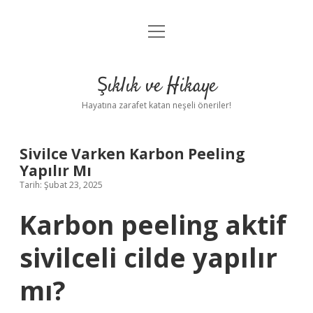
menüyü
Anasayfa
aç
Gizlilik Politikası
Şıklık ve Hikaye
Yasal Uyarı
Hayatına zarafet katan neşeli öneriler!
Hakkımızda
Sivilce Varken Karbon Peeling
Yapılır Mı
Tarih: Şubat 23, 2025
Karbon peeling aktif
sivilceli cilde yapılır
mı?