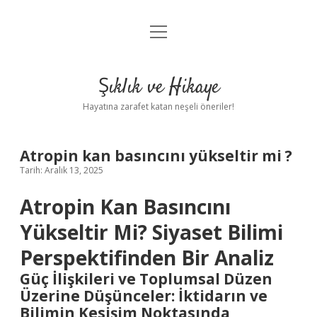
menüyü
Anasayfa
aç
Gizlilik Politikası
Şıklık ve Hikaye
Yasal Uyarı
Hayatına zarafet katan neşeli öneriler!
Hakkımızda
Atropin kan basıncını yükseltir mi ?
Tarih: Aralık 13, 2025
Atropin Kan Basıncını
Yükseltir Mi? Siyaset Bilimi
Perspektifinden Bir Analiz
Güç İlişkileri ve Toplumsal Düzen
Üzerine Düşünceler: İktidarın ve
Bilimin Kesişim Noktasında