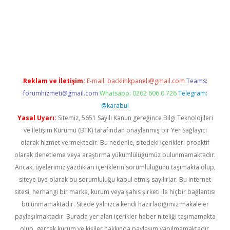
r giriş
Reklam ve İletişim:
E-mail:
backlinkpaneli@gmail.com
Teams:
forumhizmeti@gmail.com
Whatsapp: 0262 606 0 726
Telegram:
@karabul
Yasal Uyarı:
Sitemiz, 5651 Sayılı Kanun gereğince Bilgi Teknolojileri
ve İletişim Kurumu (BTK) tarafından onaylanmış bir Yer Sağlayıcı
olarak hizmet vermektedir. Bu nedenle, sitedeki içerikleri proaktif
olarak denetleme veya araştırma yükümlülüğümüz bulunmamaktadır.
Ancak, üyelerimiz yazdıkları içeriklerin sorumluluğunu taşımakta olup,
siteye üye olarak bu sorumluluğu kabul etmiş sayılırlar. Bu internet
sitesi, herhangi bir marka, kurum veya şahıs şirketi ile hiçbir bağlantısı
bulunmamaktadır. Sitede yalnızca kendi hazırladığımız makaleler
paylaşılmaktadır. Burada yer alan içerikler haber niteliği taşımamakta
olup, gerçek kurum ve kişiler hakkında paylaşım yapılmamaktadır.