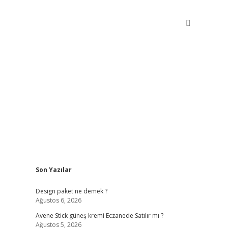
Sidebar
Son Yazılar
betxper gir
Design paket ne demek ?
Ağustos 6, 2026
Avene Stick güneş kremi Eczanede Satılır mı ?
Ağustos 5, 2026