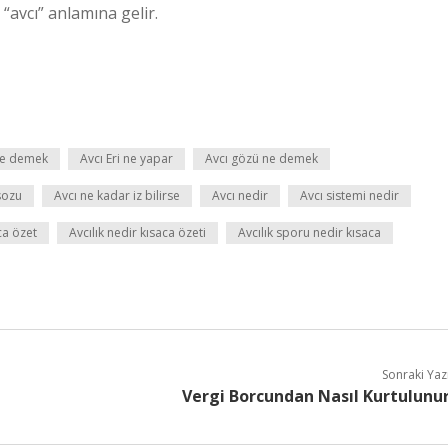
e “avcı” anlamına gelir.
 ne demek
Avcı Eri ne yapar
Avcı gözü ne demek
sozu
Avcı ne kadar iz bilirse
Avcı nedir
Avcı sistemi nedir
ca özet
Avcılık nedir kısaca özeti
Avcılık sporu nedir kısaca
Sonraki Yaz
Vergi Borcundan Nasıl Kurtulunu