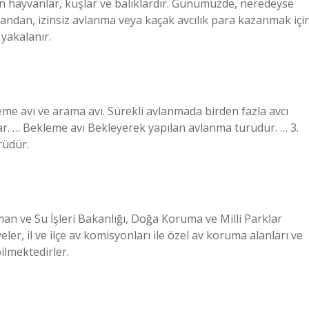
an hayvanlar, kuşlar ve balıklardır. Günümüzde, neredeyse
yandan, izinsiz avlanma veya kaçak avcılık para kazanmak içi
 yakalanır.
leme avı ve arama avı. Sürekli avlanmada birden fazla avcı
ar. … Bekleme avı Bekleyerek yapılan avlanma türüdür. … 3.
rüdür.
an ve Su İşleri Bakanlığı, Doğa Koruma ve Milli Parklar
, il ve ilçe av komisyonları ile özel av koruma alanları ve
ilmektedirler.