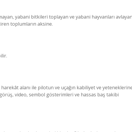
mayan, yabani bitkileri toplayan ve yabani hayvanları avlaya
ştiren toplumların aksine.
lir.
 harekât alanı ile pilotun ve uçağın kabiliyet ve yeteneklerin
e görüş, video, sembol gösterimleri ve hassas baş takibi