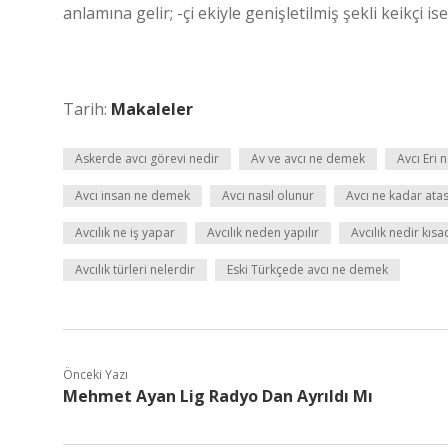
anlamına gelir; -çi ekiyle genişletilmiş şekli keikçi is
Tarih:
Makaleler
Askerde avcı görevi nedir
Av ve avcı ne demek
Avcı Eri
Avcı insan ne demek
Avcı nasıl olunur
Avcı ne kadar ata
Avcılık ne iş yapar
Avcılık neden yapılır
Avcılık nedir kısa
Avcılık türleri nelerdir
Eski Türkçede avcı ne demek
Önceki Yazı
Mehmet Ayan Lig Radyo Dan Ayrıldı Mı