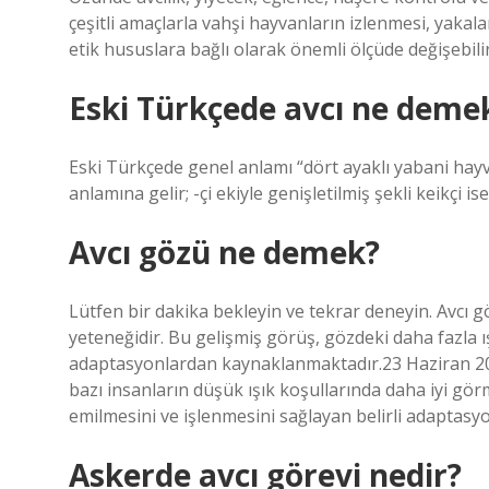
çeşitli amaçlarla vahşi hayvanların izlenmesi, yakala
etik hususlara bağlı olarak önemli ölçüde değişebilir
Eski Türkçede avcı ne deme
Eski Türkçede genel anlamı “dört ayaklı yabani hay
anlamına gelir; -çi ekiyle genişletilmiş şekli keikçi is
Avcı gözü ne demek?
Lütfen bir dakika bekleyin ve tekrar deneyin. Avcı g
yeteneğidir. Bu gelişmiş görüş, gözdeki daha fazla ış
adaptasyonlardan kaynaklanmaktadır.23 Haziran 202
bazı insanların düşük ışık koşullarında daha iyi gör
emilmesini ve işlenmesini sağlayan belirli adaptas
Askerde avcı görevi nedir?