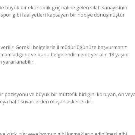
de büyük bir ekonomik güç haline gelen silah sanayisinin
, spor gibi faaliyetleri kapsayan bir hobiye dönüşmüştür.
erilir. Gerekli belgelerle il müdürlüğünüze başvurmanız
tamamladığınız ve bunu belgelendirmeniz yer alır. 18 yaşını
 yararlanabilir.
ir pozisyonu ve büyük bir müttefik birliğini koruyan, ön vey
veya hafif süvarilerden oluşan askerlerdir.
ya kürk, tüy veya boynuz gibi kaynakların edinilmesi gibi