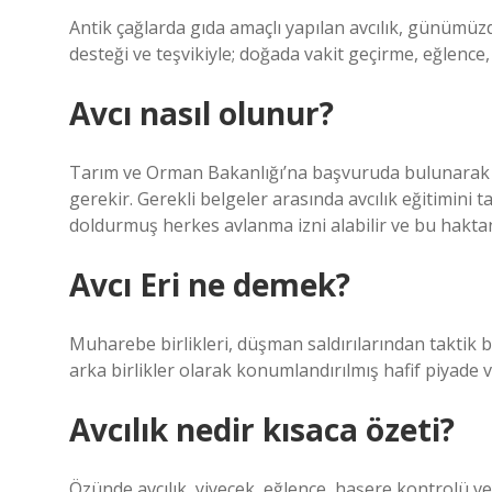
Antik çağlarda gıda amaçlı yapılan avcılık, günümüz
desteği ve teşvikiyle; doğada vakit geçirme, eğlence
Avcı nasıl olunur?
Tarım ve Orman Bakanlığı’na başvuruda bulunarak v
gerekir. Gerekli belgeler arasında avcılık eğitimini 
doldurmuş herkes avlanma izni alabilir ve bu haktan
Avcı Eri ne demek?
Muharebe birlikleri, düşman saldırılarından taktik b
arka birlikler olarak konumlandırılmış hafif piyade 
Avcılık nedir kısaca özeti?
Özünde avcılık, yiyecek, eğlence, haşere kontrolü ve