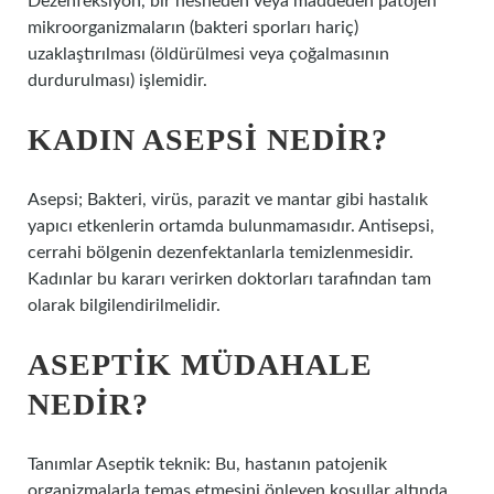
Dezenfeksiyon, bir nesneden veya maddeden patojen
mikroorganizmaların (bakteri sporları hariç)
uzaklaştırılması (öldürülmesi veya çoğalmasının
durdurulması) işlemidir.
KADIN ASEPSI NEDIR?
Asepsi; Bakteri, virüs, parazit ve mantar gibi hastalık
yapıcı etkenlerin ortamda bulunmamasıdır. Antisepsi,
cerrahi bölgenin dezenfektanlarla temizlenmesidir.
Kadınlar bu kararı verirken doktorları tarafından tam
olarak bilgilendirilmelidir.
ASEPTIK MÜDAHALE
NEDIR?
Tanımlar Aseptik teknik: Bu, hastanın patojenik
organizmalarla temas etmesini önleyen koşullar altında