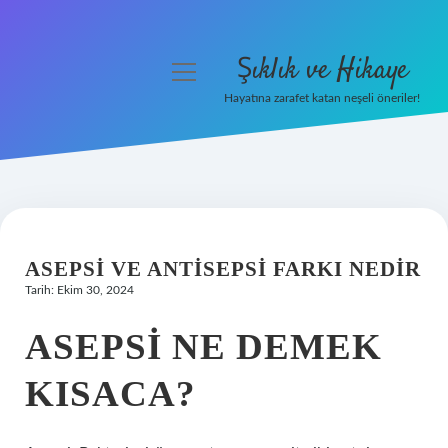
Şıklık ve Hikaye
menüyü
aç
Hayatına zarafet katan neşeli öneriler!
Anasayfa
Gizlilik Politikası
Yasal Uyarı
ASEPSI VE ANTISEPSI FARKI NEDIR
Hakkımızda
Tarih: Ekim 30, 2024
ASEPSI NE DEMEK
KISACA?