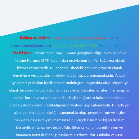
riş
Reklam ve İletişim:
E-mail:
backlinkpaneli@gmail.com
Teams:
forumhizmeti@gmail.com
Whatsapp: 0262 606 0 726
Telegram: @karabul
Yasal Uyarı:
Sitemiz, 5651 Sayılı Kanun gereğince Bilgi Teknolojileri ve
İletişim Kurumu (BTK) tarafından onaylanmış bir Yer Sağlayıcı olarak
hizmet vermektedir. Bu nedenle, sitedeki içerikleri proaktif olarak
denetleme veya araştırma yükümlülüğümüz bulunmamaktadır. Ancak,
üyelerimiz yazdıkları içeriklerin sorumluluğunu taşımakta olup, siteye üye
olarak bu sorumluluğu kabul etmiş sayılırlar. Bu internet sitesi, herhangi bir
marka, kurum veya şahıs şirketi ile hiçbir bağlantısı bulunmamaktadır.
Sitede yalnızca kendi hazırladığımız makaleler paylaşılmaktadır. Burada yer
alan içerikler haber niteliği taşımamakta olup, gerçek kurum ve kişiler
hakkında paylaşım yapılmamaktadır. Gerçek kurum ve kişiler ile isim
benzerlikleri tamamen tesadüfidir. Sitemiz, kar amacı gütmeyen ve
tamamen ücretsiz bir bilgi paylaşım platformudur. Hukuka ve yasal