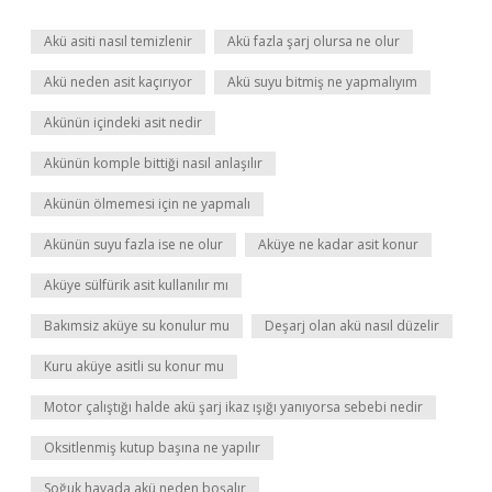
Akü asiti nasıl temizlenir
Akü fazla şarj olursa ne olur
Akü neden asit kaçırıyor
Akü suyu bitmiş ne yapmalıyım
Akünün içindeki asit nedir
Akünün komple bittiği nasıl anlaşılır
Akünün ölmemesi için ne yapmalı
Akünün suyu fazla ise ne olur
Aküye ne kadar asit konur
Aküye sülfürik asit kullanılır mı
Bakımsiz aküye su konulur mu
Deşarj olan akü nasıl düzelir
Kuru aküye asitli su konur mu
Motor çalıştığı halde akü şarj ikaz ışığı yanıyorsa sebebi nedir
Oksitlenmiş kutup başına ne yapılır
Soğuk havada akü neden boşalır