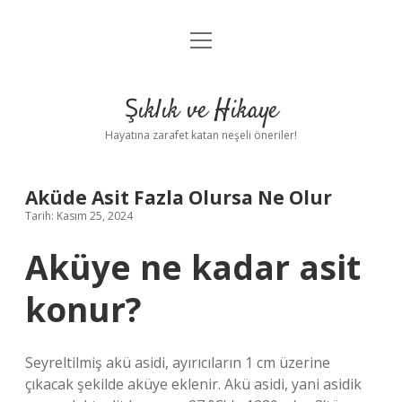
menüyü
Anasayfa
aç
Gizlilik Politikası
Şıklık ve Hikaye
Yasal Uyarı
Hayatına zarafet katan neşeli öneriler!
Hakkımızda
Aküde Asit Fazla Olursa Ne Olur
Tarih: Kasım 25, 2024
Aküye ne kadar asit
konur?
Seyreltilmiş akü asidi, ayırıcıların 1 cm üzerine
çıkacak şekilde aküye eklenir. Akü asidi, yani asidik