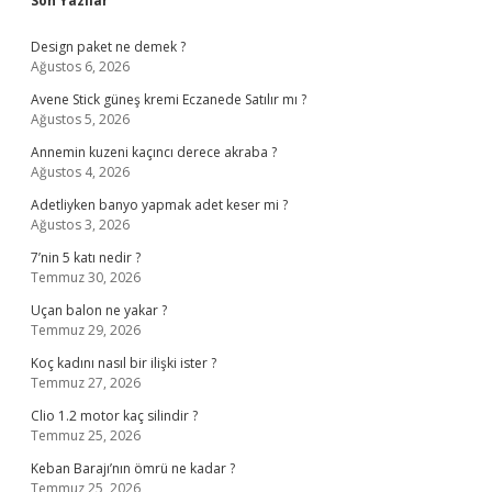
Sidebar
Son Yazılar
Design paket ne demek ?
Ağustos 6, 2026
Avene Stick güneş kremi Eczanede Satılır mı ?
Ağustos 5, 2026
Annemin kuzeni kaçıncı derece akraba ?
Ağustos 4, 2026
Adetliyken banyo yapmak adet keser mi ?
Ağustos 3, 2026
7’nin 5 katı nedir ?
Temmuz 30, 2026
Uçan balon ne yakar ?
Temmuz 29, 2026
Koç kadını nasıl bir ilişki ister ?
Temmuz 27, 2026
Clio 1.2 motor kaç silindir ?
Temmuz 25, 2026
Keban Barajı’nın ömrü ne kadar ?
Temmuz 25, 2026