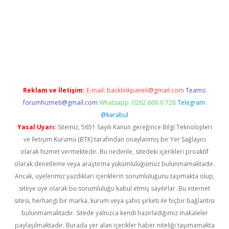
iriş
Reklam ve İletişim:
E-mail:
backlinkpaneli@gmail.com
Teams:
forumhizmeti@gmail.com
Whatsapp: 0262 606 0 726
Telegram:
@karabul
Yasal Uyarı:
Sitemiz, 5651 Sayılı Kanun gereğince Bilgi Teknolojileri
ve İletişim Kurumu (BTK) tarafından onaylanmış bir Yer Sağlayıcı
olarak hizmet vermektedir. Bu nedenle, sitedeki içerikleri proaktif
olarak denetleme veya araştırma yükümlülüğümüz bulunmamaktadır.
Ancak, üyelerimiz yazdıkları içeriklerin sorumluluğunu taşımakta olup,
siteye üye olarak bu sorumluluğu kabul etmiş sayılırlar. Bu internet
sitesi, herhangi bir marka, kurum veya şahıs şirketi ile hiçbir bağlantısı
bulunmamaktadır. Sitede yalnızca kendi hazırladığımız makaleler
paylaşılmaktadır. Burada yer alan içerikler haber niteliği taşımamakta