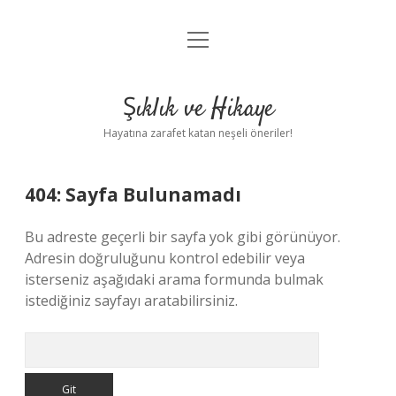
menüyü
Anasayfa
aç
Gizlilik Politikası
Şıklık ve Hikaye
Yasal Uyarı
Hayatına zarafet katan neşeli öneriler!
Hakkımızda
404: Sayfa Bulunamadı
Bu adreste geçerli bir sayfa yok gibi görünüyor.
Adresin doğruluğunu kontrol edebilir veya
isterseniz aşağıdaki arama formunda bulmak
istediğiniz sayfayı aratabilirsiniz.
Arama