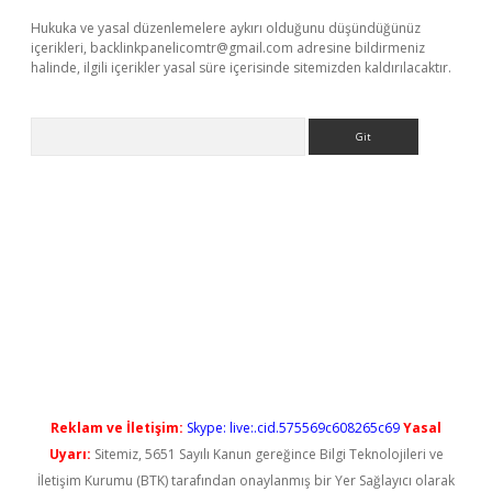
Hukuka ve yasal düzenlemelere aykırı olduğunu düşündüğünüz
içerikleri,
backlinkpanelicomtr@gmail.com
adresine bildirmeniz
halinde, ilgili içerikler yasal süre içerisinde sitemizden kaldırılacaktır.
Arama
iş
Reklam ve İletişim:
Skype: live:.cid.575569c608265c69
Yasal
Uyarı:
Sitemiz, 5651 Sayılı Kanun gereğince Bilgi Teknolojileri ve
İletişim Kurumu (BTK) tarafından onaylanmış bir Yer Sağlayıcı olarak