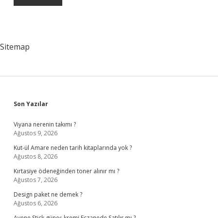
Sitemap
Sidebar
Son Yazılar
Viyana nerenin takımı ?
Ağustos 9, 2026
Kut-ül Amare neden tarih kitaplarında yok ?
Ağustos 8, 2026
Kırtasiye ödeneğinden toner alınır mı ?
Ağustos 7, 2026
Design paket ne demek ?
Ağustos 6, 2026
Avene Stick güneş kremi Eczanede Satılır mı ?