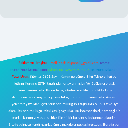
txper giriş
Reklam ve İletişim:
E-mail:
backlinkpaneli@gmail.com
Teams:
forumhizmeti@gmail.com
Whatsapp: 0262 606 0 726
Telegram: @karabul
Yasal Uyarı:
Sitemiz, 5651 Sayılı Kanun gereğince Bilgi Teknolojileri ve
İletişim Kurumu (BTK) tarafından onaylanmış bir Yer Sağlayıcı olarak
hizmet vermektedir. Bu nedenle, sitedeki içerikleri proaktif olarak
denetleme veya araştırma yükümlülüğümüz bulunmamaktadır. Ancak,
üyelerimiz yazdıkları içeriklerin sorumluluğunu taşımakta olup, siteye üye
olarak bu sorumluluğu kabul etmiş sayılırlar. Bu internet sitesi, herhangi bir
marka, kurum veya şahıs şirketi ile hiçbir bağlantısı bulunmamaktadır.
Sitede yalnızca kendi hazırladığımız makaleler paylaşılmaktadır. Burada yer