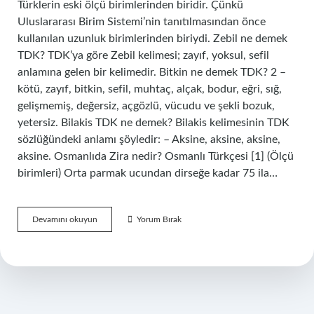
Türklerin eski ölçü birimlerinden biridir. Çünkü
Uluslararası Birim Sistemi’nin tanıtılmasından önce
kullanılan uzunluk birimlerinden biriydi. Zebil ne demek
TDK? TDK’ya göre Zebil kelimesi; zayıf, yoksul, sefil
anlamına gelen bir kelimedir. Bitkin ne demek TDK? 2 –
kötü, zayıf, bitkin, sefil, muhtaç, alçak, bodur, eğri, sığ,
gelişmemiş, değersiz, açgözlü, vücudu ve şekli bozuk,
yetersiz. Bilakis TDK ne demek? Bilakis kelimesinin TDK
sözlüğündeki anlamı şöyledir: – Aksine, aksine, aksine,
aksine. Osmanlıda Zira nedir? Osmanlı Türkçesi [1] (Ölçü
birimleri) Orta parmak ucundan dirseğe kadar 75 ila…
Zira
Devamını okuyun
Yorum Bırak
Ne
Demek
Tdk