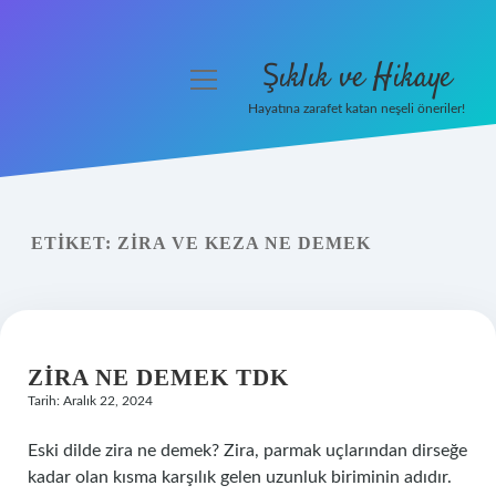
Şıklık ve Hikaye
menüyü
aç
Hayatına zarafet katan neşeli öneriler!
Anasayfa
Gizlilik Politikası
ETIKET:
ZIRA VE KEZA NE DEMEK
Yasal Uyarı
Hakkımızda
ZIRA NE DEMEK TDK
Tarih: Aralık 22, 2024
Eski dilde zira ne demek? Zira, parmak uçlarından dirseğe
kadar olan kısma karşılık gelen uzunluk biriminin adıdır.