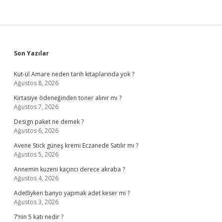
Yatar
Sidebar
Son Yazılar
Kut-ül Amare neden tarih kitaplarında yok ?
Ağustos 8, 2026
Kırtasiye ödeneğinden toner alınır mı ?
Ağustos 7, 2026
Design paket ne demek ?
Ağustos 6, 2026
Avene Stick güneş kremi Eczanede Satılır mı ?
Ağustos 5, 2026
Annemin kuzeni kaçıncı derece akraba ?
Ağustos 4, 2026
Adetliyken banyo yapmak adet keser mi ?
Ağustos 3, 2026
7’nin 5 katı nedir ?