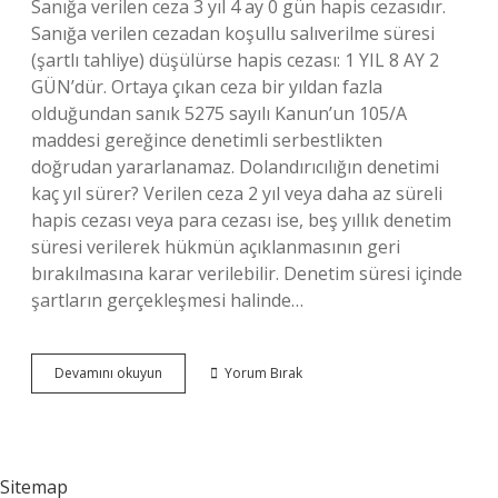
Sanığa verilen ceza 3 yıl 4 ay 0 gün hapis cezasıdır.
Sanığa verilen cezadan koşullu salıverilme süresi
(şartlı tahliye) düşülürse hapis cezası: 1 YIL 8 AY 2
GÜN’dür. Ortaya çıkan ceza bir yıldan fazla
olduğundan sanık 5275 sayılı Kanun’un 105/A
maddesi gereğince denetimli serbestlikten
doğrudan yararlanamaz. Dolandırıcılığın denetimi
kaç yıl sürer? Verilen ceza 2 yıl veya daha az süreli
hapis cezası veya para cezası ise, beş yıllık denetim
süresi verilerek hükmün açıklanmasının geri
bırakılmasına karar verilebilir. Denetim süresi içinde
şartların gerçekleşmesi halinde…
Dolandırıcılıktan
Devamını okuyun
Yorum Bırak
4
Sene
Ceza
Alan
Ne
Sitemap
Kadar