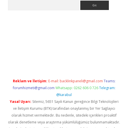
Arama
iş
Reklam ve İletişim:
E-mail:
backlinkpaneli@gmail.com
Teams:
forumhizmeti@gmail.com
Whatsapp: 0262 606 0 726
Telegram:
@karabul
Yasal Uyarı:
Sitemiz, 5651 Sayılı Kanun gereğince Bilgi Teknolojileri
ve İletişim Kurumu (BTK) tarafından onaylanmış bir Yer Sağlayıcı
olarak hizmet vermektedir. Bu nedenle, sitedeki içerikleri proaktif
olarak denetleme veya araştırma yükümlülüğümüz bulunmamaktadır.