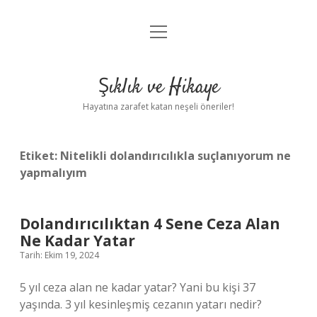
menüyü
Anasayfa
aç
Gizlilik Politikası
Şıklık ve Hikaye
Yasal Uyarı
Hayatına zarafet katan neşeli öneriler!
Hakkımızda
Etiket:
Nitelikli dolandırıcılıkla suçlanıyorum ne
yapmalıyım
Dolandırıcılıktan 4 Sene Ceza Alan
Ne Kadar Yatar
Tarih: Ekim 19, 2024
5 yıl ceza alan ne kadar yatar? Yani bu kişi 37
yaşında. 3 yıl kesinleşmiş cezanın yatarı nedir?