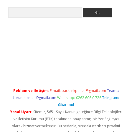
Arama
er giriş
Reklam ve İletişim:
E-mail:
backlinkpaneli@gmail.com
Teams:
forumhizmeti@gmail.com
Whatsapp: 0262 606 0 726
Telegram:
@karabul
Yasal Uyarı:
Sitemiz, 5651 Sayılı Kanun gereğince Bilgi Teknolojileri
ve İletişim Kurumu (BTK) tarafından onaylanmış bir Yer Sağlayıcı
olarak hizmet vermektedir. Bu nedenle, sitedeki içerikleri proaktif