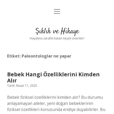
menüyü
Ornitorenk nasıl çoğalır ?
aç
Anasayfa
Şıklık ve Hikaye
Gizlilik Politikası
Hayatına zarafet katan neşeli öneriler!
Yasal Uyarı
Etiket:
Paleontologlar ne yapar
Bebek Hangi Özelliklerini Kimden
Alır
Tarih: Nisan 11, 2025
Bebek fiziksel özelliklerini kimden alır? Bu durumu
anlayamayan aileler, yeni doğan bebeklerinin
fiziksel özellikleri konusunda endişe duyabilirler. Bu