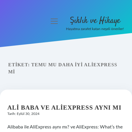
Şıklık ve Hikaye
menüyü
aç
Hayatına zarafet katan neşeli öneriler!
Anasayfa
Gizlilik Politikası
ETIKET:
TEMU MU DAHA IYI ALIEXPRESS
Yasal Uyarı
MI
Hakkımızda
ALI BABA VE ALIEXPRESS AYNI MI
Tarih: Eylül 30, 2024
Alibaba ile AliExpress aynı mı? ve AliExpress: What’s the