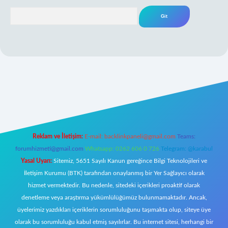
Arama
iş
Reklam ve İletişim:
E-mail:
backlinkpaneli@gmail.com
Teams:
forumhizmeti@gmail.com
Whatsapp: 0262 606 0 726
Telegram: @karabul
Yasal Uyarı:
Sitemiz, 5651 Sayılı Kanun gereğince Bilgi Teknolojileri ve
İletişim Kurumu (BTK) tarafından onaylanmış bir Yer Sağlayıcı olarak
hizmet vermektedir. Bu nedenle, sitedeki içerikleri proaktif olarak
denetleme veya araştırma yükümlülüğümüz bulunmamaktadır. Ancak,
üyelerimiz yazdıkları içeriklerin sorumluluğunu taşımakta olup, siteye üye
olarak bu sorumluluğu kabul etmiş sayılırlar. Bu internet sitesi, herhangi bir