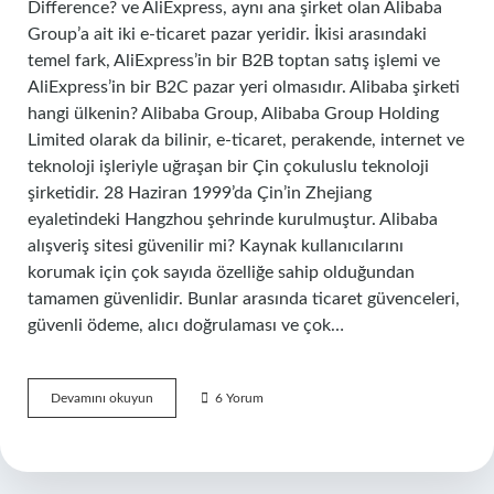
Difference? ve AliExpress, aynı ana şirket olan Alibaba
Group’a ait iki e-ticaret pazar yeridir. İkisi arasındaki
temel fark, AliExpress’in bir B2B toptan satış işlemi ve
AliExpress’in bir B2C pazar yeri olmasıdır. Alibaba şirketi
hangi ülkenin? Alibaba Group, Alibaba Group Holding
Limited olarak da bilinir, e-ticaret, perakende, internet ve
teknoloji işleriyle uğraşan bir Çin çokuluslu teknoloji
şirketidir. 28 Haziran 1999’da Çin’in Zhejiang
eyaletindeki Hangzhou şehrinde kurulmuştur. Alibaba
alışveriş sitesi güvenilir mi? Kaynak kullanıcılarını
korumak için çok sayıda özelliğe sahip olduğundan
tamamen güvenlidir. Bunlar arasında ticaret güvenceleri,
güvenli ödeme, alıcı doğrulaması ve çok…
Ali
Devamını okuyun
6 Yorum
Baba
Ve
Aliexpress
Aynı