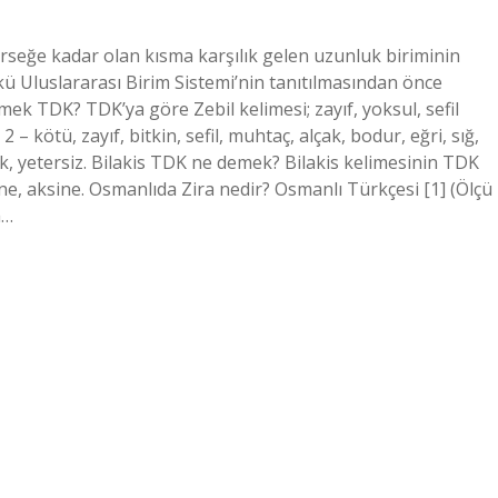
irseğe kadar olan kısma karşılık gelen uzunluk biriminin
nkü Uluslararası Birim Sistemi’nin tanıtılmasından önce
mek TDK? TDK’ya göre Zebil kelimesi; zayıf, yoksul, sefil
 kötü, zayıf, bitkin, sefil, muhtaç, alçak, bodur, eğri, sığ,
k, yetersiz. Bilakis TDK ne demek? Bilakis kelimesinin TDK
ne, aksine. Osmanlıda Zira nedir? Osmanlı Türkçesi [1] (Ölçü
a…