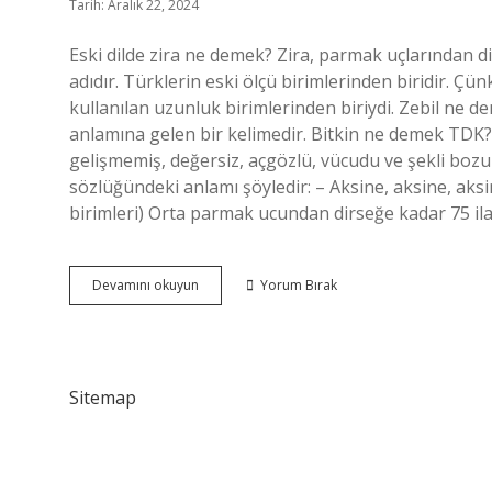
Tarih: Aralık 22, 2024
Eski dilde zira ne demek? Zira, parmak uçlarından d
adıdır. Türklerin eski ölçü birimlerinden biridir. Çü
kullanılan uzunluk birimlerinden biriydi. Zebil ne de
anlamına gelen bir kelimedir. Bitkin ne demek TDK? 2 –
gelişmemiş, değersiz, açgözlü, vücudu ve şekli bozu
sözlüğündeki anlamı şöyledir: – Aksine, aksine, aksi
birimleri) Orta parmak ucundan dirseğe kadar 75 il
Zira
Devamını okuyun
Yorum Bırak
Ne
Demek
Tdk
Sitemap