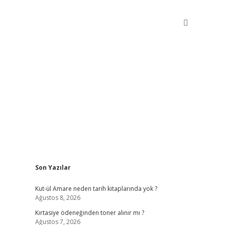
Sidebar
Son Yazılar
betxper giriş
Kut-ül Amare neden tarih kitaplarında yok ?
Ağustos 8, 2026
Kırtasiye ödeneğinden toner alınır mı ?
Ağustos 7, 2026