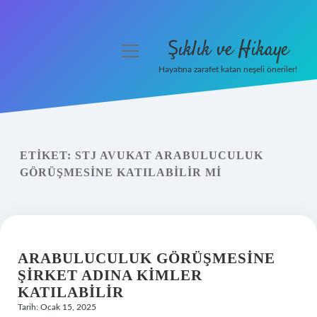
Şıklık ve Hikaye
menüyü
aç
Hayatına zarafet katan neşeli öneriler!
Anasayfa
Gizlilik Politikası
ETIKET:
STJ AVUKAT ARABULUCULUK
Yasal Uyarı
GÖRÜŞMESINE KATILABILIR MI
Hakkımızda
ARABULUCULUK GÖRÜŞMESINE
ŞIRKET ADINA KIMLER
KATILABILIR
Tarih: Ocak 15, 2025