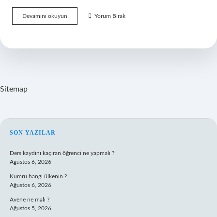
Arabuluculuk
Devamını okuyun
Yorum Bırak
Görüşmesine
Şirket
Adına
Kimler
Katılabilir
Sitemap
SIDEBAR
SON YAZILAR
Ders kaydını kaçıran öğrenci ne yapmalı ?
Ağustos 6, 2026
Kumru hangi ülkenin ?
Ağustos 6, 2026
Avene ne malı ?
Ağustos 5, 2026