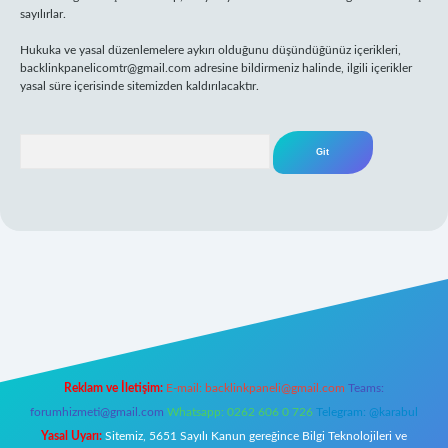
sayılırlar.
Hukuka ve yasal düzenlemelere aykırı olduğunu düşündüğünüz içerikleri,
backlinkpanelicomtr@gmail.com
adresine bildirmeniz halinde, ilgili içerikler
yasal süre içerisinde sitemizden kaldırılacaktır.
Arama
iş
Reklam ve İletişim:
E-mail:
backlinkpaneli@gmail.com
Teams:
forumhizmeti@gmail.com
Whatsapp: 0262 606 0 726
Telegram: @karabul
Yasal Uyarı:
Sitemiz, 5651 Sayılı Kanun gereğince Bilgi Teknolojileri ve