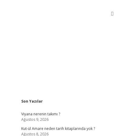
Sidebar
Son Yazılar
betxper giriş
Viyana nerenin takımı ?
Ağustos 9, 2026
Kut-ül Amare neden tarih kitaplarında yok ?
Ağustos 8, 2026