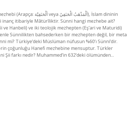
اَلْمَذْهَبُ ال), İslam dininin
 inanç itibariyle Mâtürîliktir. Sünni hangi mezhebe ait?
ii ve Hanbeli) ve iki teolojik mezhepten (Eş’ari ve Maturidi)
edenle Sünnilikten bahsederken bir mezhepten değil, bir meta
nni mi? Türkiye’deki Müslüman nüfusun %60’ı Sünni’dir.
lerin çoğunluğu Hanefi mezhebine mensuptur. Türkler
ni Şii farkı nedir? Muhammed’in 632’deki ölümünden…