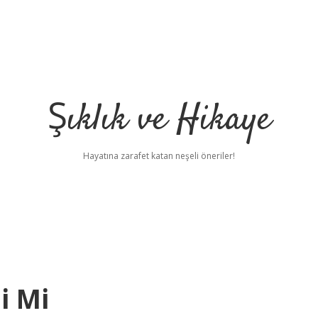
Şıklık ve Hikaye
Hayatına zarafet katan neşeli öneriler!
i Mi