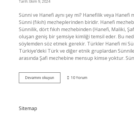
Tarih: Ekim 9, 2024
Sünni ve Hanefi aynı şey mi? Hanefilik veya Hanefi mezhebi (Arapça: اَلْحَنَفِيَْة veya ْحَنَفِيُ
Sünni (fıkıh) mezheplerinden biridir. Hanefi mezhebi
Sünnilik, dört fıkıh mezhebinden (Hanefi, Maliki, Şaf
oluşan geniş bir şemsiye kimliği temsil eder. Bu n
söylemden söz etmek gerekir. Türkler Hanefi mi Sü
Türkiye’deki Türk ve diğer etnik gruplardan Sünni
arasında Şafi mezhebine mensup kimse yoktur. Sün
Hanefiler
Devamını okuyun
10 Yorum
Şii
Mi
Sünni
Mi
Sitemap