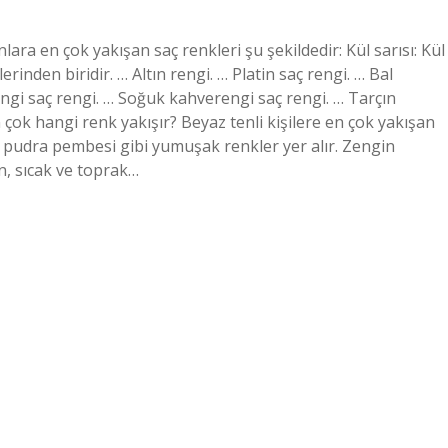
ara en çok yakışan saç renkleri şu şekildedir: Kül sarısı: Kül
erinden biridir. … Altın rengi. … Platin saç rengi. … Bal
ngi saç rengi. … Soğuk kahverengi saç rengi. … Tarçın
ok hangi renk yakışır? Beyaz tenli kişilere en çok yakışan
ve pudra pembesi gibi yumuşak renkler yer alır. Zengin
n, sıcak ve toprak…