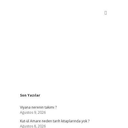
Sidebar
Son Yazılar
betxper giriş
Viyana nerenin takımı ?
Ağustos 9, 2026
Kut-ül Amare neden tarih kitaplarında yok ?
Ağustos 8, 2026