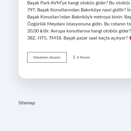
Başak Park AVM’ye hangi otobüs gider? Bu otobüs 
79T. Başak Konutlarından Bakırköye nasıl gidilir? İ
Başak Konutları’ndan Bakırköy’e metroya binin: Ba
Özgürlük Meydanı istasyonuna gidin. Bu rotanın top
20,00 ₺’dir. Avrupa konutlarına hangi otobüs gider
38Z, HT5, TM18. Başak pazar saat kaçta açılıyor?
Başak
Devamını okuyun
6 Yorum
Konutlarına
Hangi
Otobüs
Gider
Sitemap