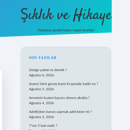
Şıklık ve Hikaye
Hayatına zarafet katan neşeli öneriler!
betxper giriş
SIDEBAR
SON YAZILAR
Design paket ne demek ?
Ağustos 6, 2026
Avene Stick güneş kremi Eczanede Satılır mı ?
Ağustos 5, 2026
Annemin kuzeni kaçıncı derece akraba ?
Ağustos 4, 2026
Adetliyken banyo yapmak adet keser mi ?
Ağustos 3, 2026
7’nin 5 katı nedir ?