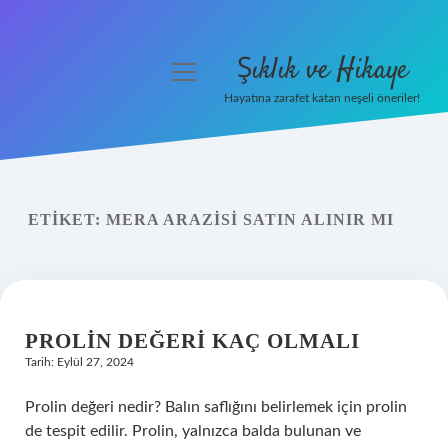
Şıklık ve Hikaye
menüyü
aç
Hayatına zarafet katan neşeli öneriler!
Anasayfa
Gizlilik Politikası
ETIKET:
MERA ARAZISI SATIN ALINIR MI
Yasal Uyarı
Hakkımızda
PROLIN DEĞERI KAÇ OLMALI
Tarih: Eylül 27, 2024
Prolin değeri nedir? Balın saflığını belirlemek için prolin
de tespit edilir. Prolin, yalnızca balda bulunan ve