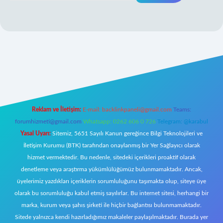
iş
Reklam ve İletişim:
E-mail:
backlinkpaneli@gmail.com
Teams:
forumhizmeti@gmail.com
Whatsapp: 0262 606 0 726
Telegram: @karabul
Yasal Uyarı:
Sitemiz, 5651 Sayılı Kanun gereğince Bilgi Teknolojileri ve
İletişim Kurumu (BTK) tarafından onaylanmış bir Yer Sağlayıcı olarak
hizmet vermektedir. Bu nedenle, sitedeki içerikleri proaktif olarak
denetleme veya araştırma yükümlülüğümüz bulunmamaktadır. Ancak,
üyelerimiz yazdıkları içeriklerin sorumluluğunu taşımakta olup, siteye üye
olarak bu sorumluluğu kabul etmiş sayılırlar. Bu internet sitesi, herhangi bir
marka, kurum veya şahıs şirketi ile hiçbir bağlantısı bulunmamaktadır.
Sitede yalnızca kendi hazırladığımız makaleler paylaşılmaktadır. Burada yer