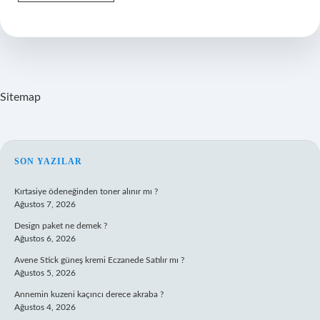
Permanganate
Solution
Ne
Ise
Yarar
Sitemap
SIDEBAR
SON YAZILAR
Kırtasiye ödeneğinden toner alınır mı ?
Ağustos 7, 2026
Design paket ne demek ?
Ağustos 6, 2026
Avene Stick güneş kremi Eczanede Satılır mı ?
Ağustos 5, 2026
Annemin kuzeni kaçıncı derece akraba ?
Ağustos 4, 2026