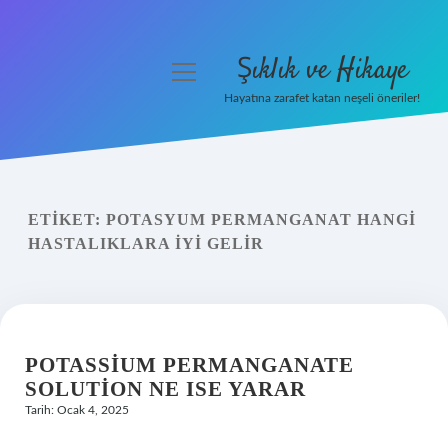
Şıklık ve Hikaye
menüyü
aç
Hayatına zarafet katan neşeli öneriler!
Anasayfa
Gizlilik Politikası
ETIKET:
POTASYUM PERMANGANAT HANGI
Yasal Uyarı
HASTALIKLARA IYI GELIR
Hakkımızda
POTASSIUM PERMANGANATE
SOLUTION NE ISE YARAR
Tarih: Ocak 4, 2025