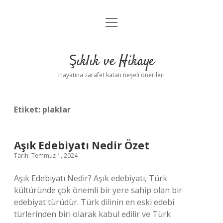
menüyü
Anasayfa
aç
Gizlilik Politikası
Şıklık ve Hikaye
Yasal Uyarı
Hayatına zarafet katan neşeli öneriler!
Hakkımızda
Etiket:
plaklar
Aşık Edebiyatı Nedir Özet
Tarih: Temmuz 1, 2024
Aşık Edebiyatı Nedir? Aşık edebiyatı, Türk
kültüründe çok önemli bir yere sahip olan bir
edebiyat türüdür. Türk dilinin en eski edebi
türlerinden biri olarak kabul edilir ve Türk