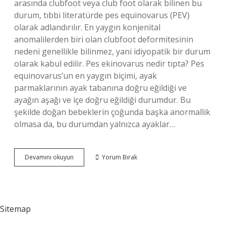
arasında clubfoot veya club foot olarak bilinen bu
durum, tıbbi literatürde pes equinovarus (PEV)
olarak adlandırılır. En yaygın konjenital
anomalilerden biri olan clubfoot deformitesinin
nedeni genellikle bilinmez, yani idiyopatik bir durum
olarak kabul edilir. Pes ekinovarus nedir tıpta? Pes
equinovarus’un en yaygın biçimi, ayak
parmaklarının ayak tabanına doğru eğildiği ve
ayağın aşağı ve içe doğru eğildiği durumdur. Bu
şekilde doğan bebeklerin çoğunda başka anormallik
olmasa da, bu durumdan yalnızca ayaklar…
Tıp
Devamını okuyun
Yorum Bırak
Pes
Ne
Demek
Sitemap