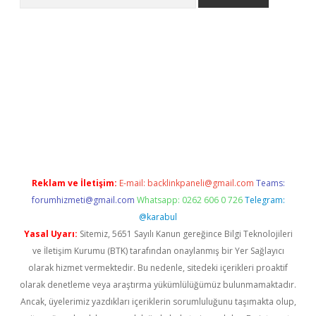
riş
Reklam ve İletişim:
E-mail:
backlinkpaneli@gmail.com
Teams:
forumhizmeti@gmail.com
Whatsapp: 0262 606 0 726
Telegram:
@karabul
Yasal Uyarı:
Sitemiz, 5651 Sayılı Kanun gereğince Bilgi Teknolojileri
ve İletişim Kurumu (BTK) tarafından onaylanmış bir Yer Sağlayıcı
olarak hizmet vermektedir. Bu nedenle, sitedeki içerikleri proaktif
olarak denetleme veya araştırma yükümlülüğümüz bulunmamaktadır.
Ancak, üyelerimiz yazdıkları içeriklerin sorumluluğunu taşımakta olup,