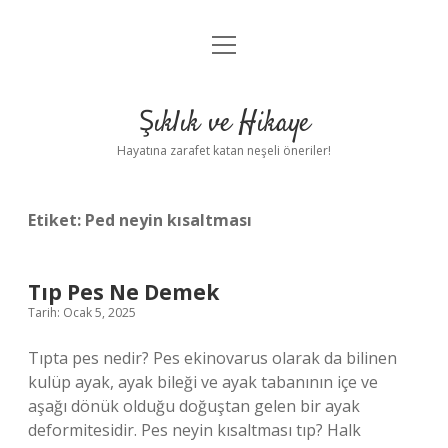
menüyü
Anasayfa
aç
Gizlilik Politikası
Şıklık ve Hikaye
Yasal Uyarı
Hayatına zarafet katan neşeli öneriler!
Hakkımızda
Etiket:
Ped neyin kısaltması
Tıp Pes Ne Demek
Tarih: Ocak 5, 2025
Tıpta pes nedir? Pes ekinovarus olarak da bilinen
kulüp ayak, ayak bileği ve ayak tabanının içe ve
aşağı dönük olduğu doğuştan gelen bir ayak
deformitesidir. Pes neyin kısaltması tıp? Halk