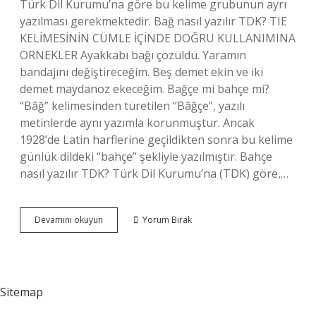
Türk Dil Kurumu’na göre bu kelime grubunun ayrı
yazılması gerekmektedir. Bağ nasıl yazılır TDK? TIE
KELİMESİNİN CÜMLE İÇİNDE DOĞRU KULLANIMINA
ÖRNEKLER Ayakkabı bağı çözüldü. Yaramın
bandajını değiştireceğim. Beş demet ekin ve iki
demet maydanoz ekeceğim. Bağçe mi bahçe mi?
“Bâğ” kelimesinden türetilen “Bâğçe”, yazılı
metinlerde aynı yazımla korunmuştur. Ancak
1928’de Latin harflerine geçildikten sonra bu kelime
günlük dildeki “bahçe” şekliyle yazılmıştır. Bahçe
nasıl yazılır TDK? Türk Dil Kurumu’na (TDK) göre,…
Bağ
Devamını okuyun
Yorum Bırak
Bahçe
Nasıl
Yazılır
Sitemap