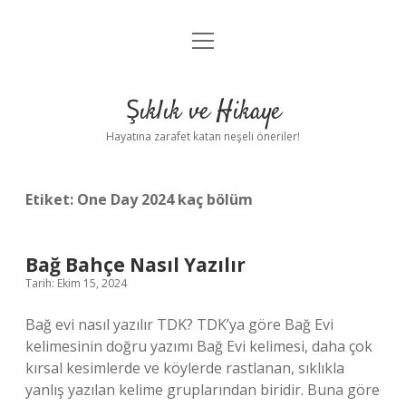
menüyü
Anasayfa
aç
Gizlilik Politikası
Şıklık ve Hikaye
Yasal Uyarı
Hayatına zarafet katan neşeli öneriler!
Hakkımızda
Etiket:
One Day 2024 kaç bölüm
Bağ Bahçe Nasıl Yazılır
Tarih: Ekim 15, 2024
Bağ evi nasıl yazılır TDK? TDK’ya göre Bağ Evi
kelimesinin doğru yazımı Bağ Evi kelimesi, daha çok
kırsal kesimlerde ve köylerde rastlanan, sıklıkla
yanlış yazılan kelime gruplarından biridir. Buna göre