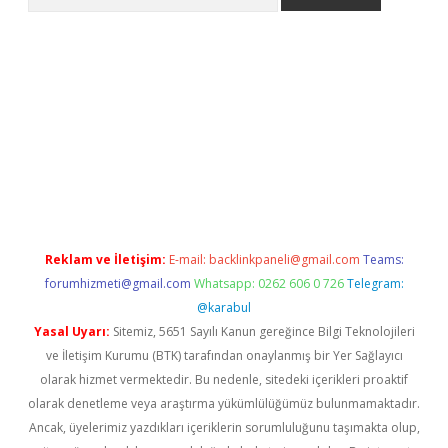
iş
Reklam ve İletişim:
E-mail:
backlinkpaneli@gmail.com
Teams:
forumhizmeti@gmail.com
Whatsapp: 0262 606 0 726
Telegram:
@karabul
Yasal Uyarı:
Sitemiz, 5651 Sayılı Kanun gereğince Bilgi Teknolojileri
ve İletişim Kurumu (BTK) tarafından onaylanmış bir Yer Sağlayıcı
olarak hizmet vermektedir. Bu nedenle, sitedeki içerikleri proaktif
olarak denetleme veya araştırma yükümlülüğümüz bulunmamaktadır.
Ancak, üyelerimiz yazdıkları içeriklerin sorumluluğunu taşımakta olup,