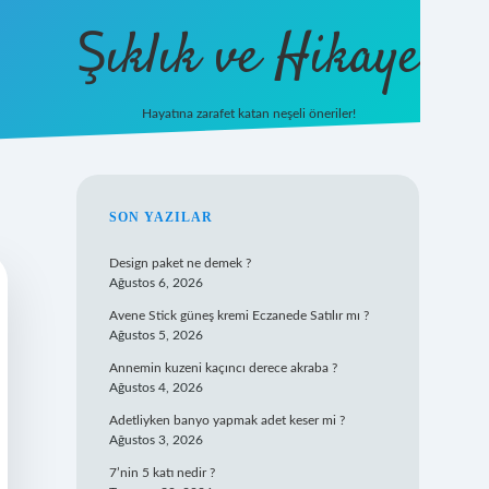
Şıklık ve Hikaye
Hayatına zarafet katan neşeli öneriler!
betxper giriş
SIDEBAR
SON YAZILAR
Design paket ne demek ?
Ağustos 6, 2026
Avene Stick güneş kremi Eczanede Satılır mı ?
Ağustos 5, 2026
Annemin kuzeni kaçıncı derece akraba ?
Ağustos 4, 2026
Adetliyken banyo yapmak adet keser mi ?
Ağustos 3, 2026
7’nin 5 katı nedir ?