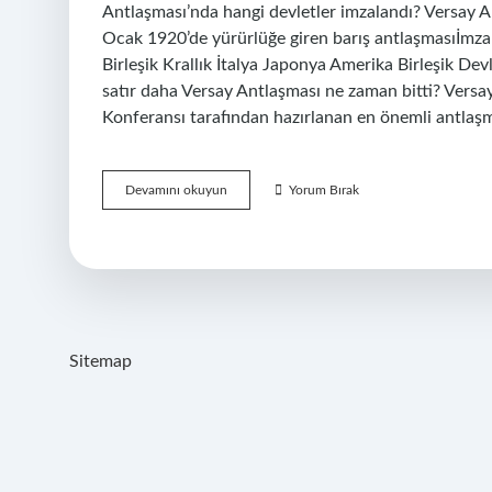
Antlaşması’nda hangi devletler imzalandı? Versay 
Ocak 1920’de yürürlüğe giren barış antlaşmasıİmz
Birleşik Krallık İtalya Japonya Amerika Birleşik De
satır daha Versay Antlaşması ne zaman bitti? Versa
Konferansı tarafından hazırlanan en önemli antlaş
Versay
Devamını okuyun
Yorum Bırak
Antlaşmasının
Önemi
Nedir
Sitemap