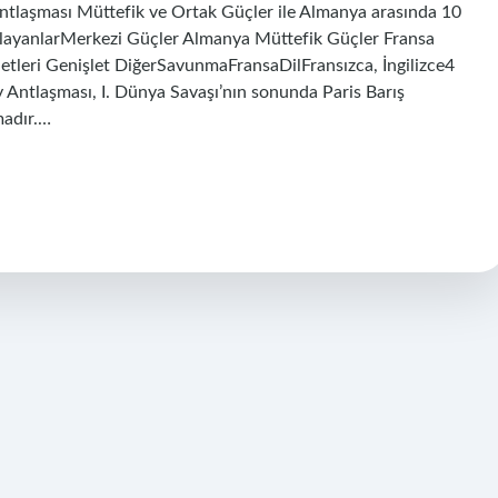
Antlaşması Müttefik ve Ortak Güçler ile Almanya arasında 10
alayanlarMerkezi Güçler Almanya Müttefik Güçler Fransa
vletleri Genişlet DiğerSavunmaFransaDilFransızca, İngilizce4
y Antlaşması, I. Dünya Savaşı’nın sonunda Paris Barış
madır.…