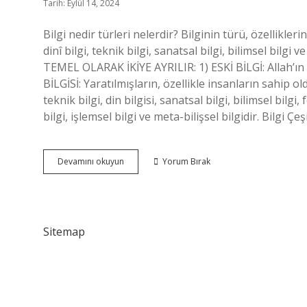
Tarih: Eylül 14, 2024
Bilgi nedir türleri nelerdir? Bilginin türü, özellikler
dinî bilgi, teknik bilgi, sanatsal bilgi, bilimsel bilgi v
TEMEL OLARAK İKİYE AYRILIR: 1) ESKİ BİLGİ: Allah’ın (c
BİLGİSİ: Yaratılmışların, özellikle insanların sahip old
teknik bilgi, din bilgisi, sanatsal bilgi, bilimsel bilgi,
bilgi, işlemsel bilgi ve meta-bilişsel bilgidir. Bilgi Çe
Bilgi
Devamını okuyun
Yorum Bırak
Türleri
Nelerdir
Sitemap