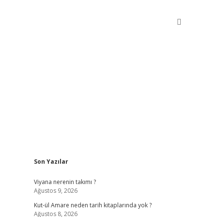
Sidebar
Son Yazılar
betxper giriş
Viyana nerenin takımı ?
Ağustos 9, 2026
Kut-ül Amare neden tarih kitaplarında yok ?
Ağustos 8, 2026