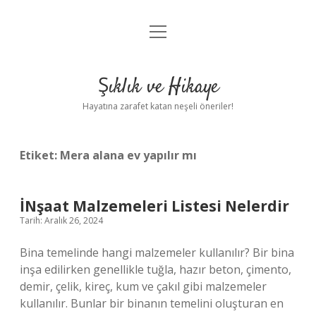
menüyü
Anasayfa
aç
Gizlilik Politikası
Şıklık ve Hikaye
Yasal Uyarı
Hayatına zarafet katan neşeli öneriler!
Hakkımızda
Etiket:
Mera alana ev yapılır mı
İNşaat Malzemeleri Listesi Nelerdir
Tarih: Aralık 26, 2024
Bina temelinde hangi malzemeler kullanılır? Bir bina
inşa edilirken genellikle tuğla, hazır beton, çimento,
demir, çelik, kireç, kum ve çakıl gibi malzemeler
kullanılır. Bunlar bir binanın temelini oluşturan en