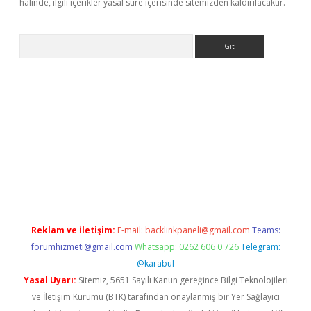
halinde, ilgili içerikler yasal süre içerisinde sitemizden kaldırılacaktır.
Arama
riş
Reklam ve İletişim:
E-mail:
backlinkpaneli@gmail.com
Teams:
forumhizmeti@gmail.com
Whatsapp: 0262 606 0 726
Telegram:
@karabul
Yasal Uyarı:
Sitemiz, 5651 Sayılı Kanun gereğince Bilgi Teknolojileri
ve İletişim Kurumu (BTK) tarafından onaylanmış bir Yer Sağlayıcı