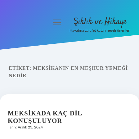
Şıklık ve Hikaye
menüyü
aç
Hayatına zarafet katan neşeli öneriler!
Anasayfa
Gizlilik Politikası
ETIKET:
MEKSIKANIN EN MEŞHUR YEMEĞI
Yasal Uyarı
NEDIR
Hakkımızda
MEKSIKADA KAÇ DIL
KONUŞULUYOR
Tarih: Aralık 23, 2024