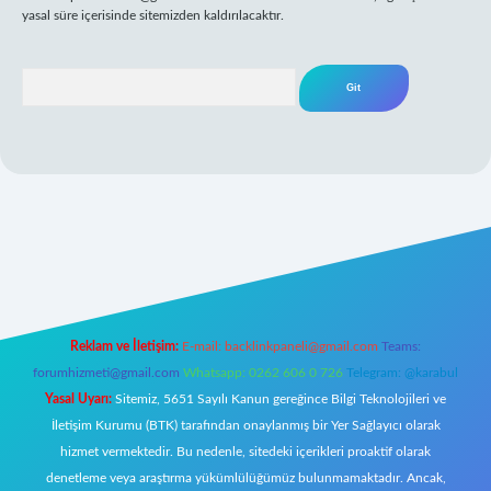
yasal süre içerisinde sitemizden kaldırılacaktır.
Arama
per giriş
Reklam ve İletişim:
E-mail:
backlinkpaneli@gmail.com
Teams:
forumhizmeti@gmail.com
Whatsapp: 0262 606 0 726
Telegram: @karabul
Yasal Uyarı:
Sitemiz, 5651 Sayılı Kanun gereğince Bilgi Teknolojileri ve
İletişim Kurumu (BTK) tarafından onaylanmış bir Yer Sağlayıcı olarak
hizmet vermektedir. Bu nedenle, sitedeki içerikleri proaktif olarak
denetleme veya araştırma yükümlülüğümüz bulunmamaktadır. Ancak,