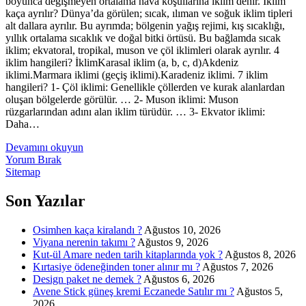
boyunca değişmeyen ortalama hava koşullarına iklim denir. İklim
kaça ayrılır? Dünya’da görülen; sıcak, ılıman ve soğuk iklim tipleri
alt dallara ayrılır. Bu ayrımda; bölgenin yağış rejimi, kış sıcaklığı,
yıllık ortalama sıcaklık ve doğal bitki örtüsü. Bu bağlamda sıcak
iklim; ekvatoral, tropikal, muson ve çöl iklimleri olarak ayrılır. 4
iklim hangileri? İklimKarasal iklim (a, b, c, d)Akdeniz
iklimi.Marmara iklimi (geçiş iklimi).Karadeniz iklimi. 7 iklim
hangileri? 1- Çöl iklimi: Genellikle çöllerden ve kurak alanlardan
oluşan bölgelerde görülür. … 2- Muson iklimi: Muson
rüzgarlarından adını alan iklim türüdür. … 3- Ekvator iklimi:
Daha…
İKlim
Devamını okuyun
Nedir
Yorum Bırak
Kaça
Sitemap
Ayrılır
Sidebar
Son Yazılar
Osimhen kaça kiralandı ?
Ağustos 10, 2026
Viyana nerenin takımı ?
Ağustos 9, 2026
Kut-ül Amare neden tarih kitaplarında yok ?
Ağustos 8, 2026
Kırtasiye ödeneğinden toner alınır mı ?
Ağustos 7, 2026
Design paket ne demek ?
Ağustos 6, 2026
Avene Stick güneş kremi Eczanede Satılır mı ?
Ağustos 5,
2026