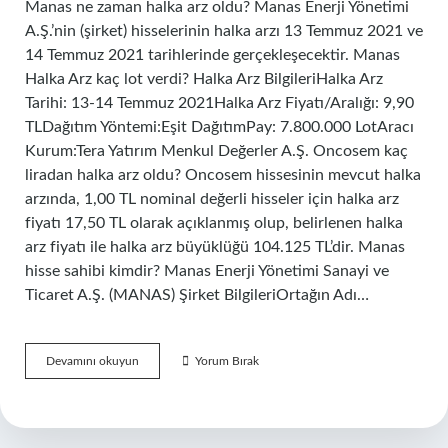
Manas ne zaman halka arz oldu? Manas Enerji Yönetimi
A.Ş.’nin (şirket) hisselerinin halka arzı 13 Temmuz 2021 ve
14 Temmuz 2021 tarihlerinde gerçekleşecektir. Manas
Halka Arz kaç lot verdi? Halka Arz BilgileriHalka Arz
Tarihi: 13-14 Temmuz 2021Halka Arz Fiyatı/Aralığı: 9,90
TLDağıtım Yöntemi:Eşit DağıtımPay: 7.800.000 LotAracı
Kurum:Tera Yatırım Menkul Değerler A.Ş. Oncosem kaç
liradan halka arz oldu? Oncosem hissesinin mevcut halka
arzında, 1,00 TL nominal değerli hisseler için halka arz
fiyatı 17,50 TL olarak açıklanmış olup, belirlenen halka
arz fiyatı ile halka arz büyüklüğü 104.125 TL’dir. Manas
hisse sahibi kimdir? Manas Enerji Yönetimi Sanayi ve
Ticaret A.Ş. (MANAS) Şirket BilgileriOrtağın Adı…
Manas
Devamını okuyun
Yorum Bırak
Kaç
Liradan
Halka
Arz