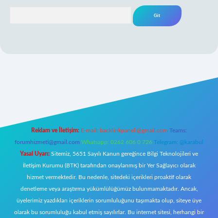
Arama
per giriş
Reklam ve İletişim:
E-mail:
backlinkpaneli@gmail.com
Teams:
forumhizmeti@gmail.com
Whatsapp: 0262 606 0 726
Telegram: @karabul
Yasal Uyarı:
Sitemiz, 5651 Sayılı Kanun gereğince Bilgi Teknolojileri ve
İletişim Kurumu (BTK) tarafından onaylanmış bir Yer Sağlayıcı olarak
hizmet vermektedir. Bu nedenle, sitedeki içerikleri proaktif olarak
denetleme veya araştırma yükümlülüğümüz bulunmamaktadır. Ancak,
üyelerimiz yazdıkları içeriklerin sorumluluğunu taşımakta olup, siteye üye
olarak bu sorumluluğu kabul etmiş sayılırlar. Bu internet sitesi, herhangi bir