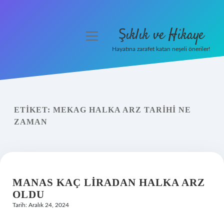
Şıklık ve Hikaye
menüyü
aç
Hayatına zarafet katan neşeli öneriler!
Anasayfa
Gizlilik Politikası
ETIKET:
MEKAG HALKA ARZ TARIHI NE
Yasal Uyarı
ZAMAN
Hakkımızda
MANAS KAÇ LIRADAN HALKA ARZ
OLDU
Tarih: Aralık 24, 2024