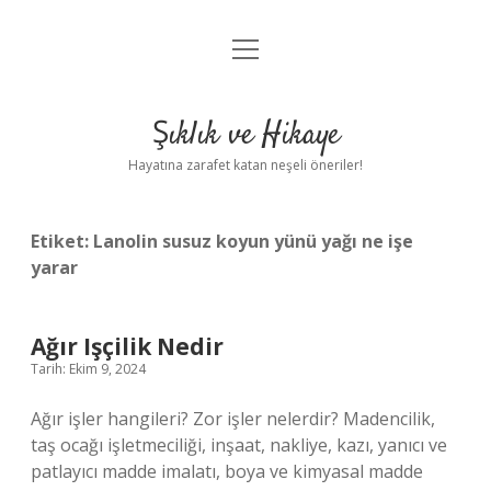
menüyü
Anasayfa
aç
Gizlilik Politikası
Şıklık ve Hikaye
Yasal Uyarı
Hayatına zarafet katan neşeli öneriler!
Hakkımızda
Etiket:
Lanolin susuz koyun yünü yağı ne işe
yarar
Ağır Işçilik Nedir
Tarih: Ekim 9, 2024
Ağır işler hangileri? Zor işler nelerdir? Madencilik,
taş ocağı işletmeciliği, inşaat, nakliye, kazı, yanıcı ve
patlayıcı madde imalatı, boya ve kimyasal madde