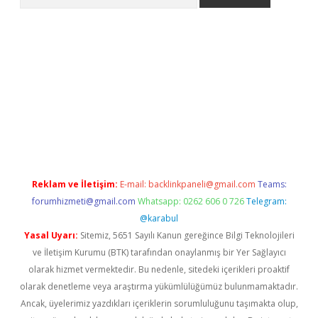
per giriş
Reklam ve İletişim:
E-mail:
backlinkpaneli@gmail.com
Teams:
forumhizmeti@gmail.com
Whatsapp: 0262 606 0 726
Telegram:
@karabul
Yasal Uyarı:
Sitemiz, 5651 Sayılı Kanun gereğince Bilgi Teknolojileri
ve İletişim Kurumu (BTK) tarafından onaylanmış bir Yer Sağlayıcı
olarak hizmet vermektedir. Bu nedenle, sitedeki içerikleri proaktif
olarak denetleme veya araştırma yükümlülüğümüz bulunmamaktadır.
Ancak, üyelerimiz yazdıkları içeriklerin sorumluluğunu taşımakta olup,