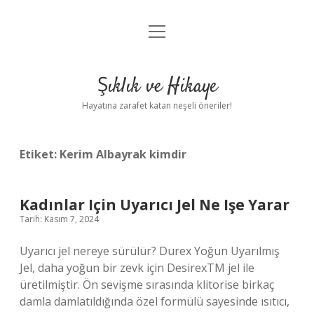
menüyü
Anasayfa
aç
Gizlilik Politikası
Şıklık ve Hikaye
Yasal Uyarı
Hayatına zarafet katan neşeli öneriler!
Hakkımızda
Etiket:
Kerim Albayrak kimdir
Kadınlar Için Uyarıcı Jel Ne Işe Yarar
Tarih: Kasım 7, 2024
Uyarıcı jel nereye sürülür? Durex Yoğun Uyarılmış
Jel, daha yoğun bir zevk için DesirexTM jel ile
üretilmiştir. Ön sevişme sırasında klitorise birkaç
damla damlatıldığında özel formülü sayesinde ısıtıcı,