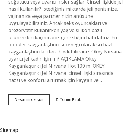
soğutucu veya uyarıcı hisler sağlar. Cinsel ilişkide jel
nasıl kullanılır? İstediğiniz miktarda jeli penisinize,
vajinanıza veya partnerinizin anüsüne
uygulayabilirsiniz. Ancak seks oyuncakları ve
prezervatif kullanırken yağ ve silikon bazlı
ürünlerden kaçınmanız gerektiğini hatırlatırız. En
popüler kayganlaştırıcı seçeneği olarak su bazlı
kayganlaştırıcıları tercih edebilirsiniz. Okey Nirvana
uyarıcı jel kadın için mi? AÇIKLAMA Okey
Kayganlaştırıcı Jel Nirvana Hot 100 ml OKEY
Kayganlaştırıcı Jel Nirvana, cinsel ilişki sırasında
hazzı ve konforu artırmak için kaygan ve…
Kadınlar
Devamını okuyun
Yorum Bırak
Için
Uyarıcı
Jel
Ne
Işe
Sitemap
Yarar