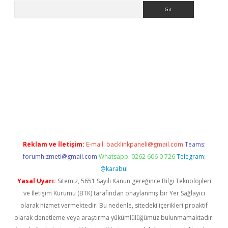
Arama
riş
Reklam ve İletişim:
E-mail:
backlinkpaneli@gmail.com
Teams:
forumhizmeti@gmail.com
Whatsapp: 0262 606 0 726
Telegram:
@karabul
Yasal Uyarı:
Sitemiz, 5651 Sayılı Kanun gereğince Bilgi Teknolojileri
ve İletişim Kurumu (BTK) tarafından onaylanmış bir Yer Sağlayıcı
olarak hizmet vermektedir. Bu nedenle, sitedeki içerikleri proaktif
olarak denetleme veya araştırma yükümlülüğümüz bulunmamaktadır.