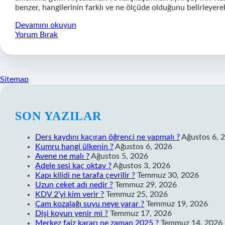
benzer, hangilerinin farklı ve ne ölçüde olduğunu belirleyere
Kıyaslama
Devamını okuyun
Neden
Yorum Bırak
Olur
Sitemap
SIDEBAR
SON YAZILAR
Ders kaydını kaçıran öğrenci ne yapmalı ?
Ağustos 6, 
Kumru hangi ülkenin ?
Ağustos 6, 2026
Avene ne malı ?
Ağustos 5, 2026
Adele sesi kaç oktav ?
Ağustos 3, 2026
Kapı kilidi ne tarafa çevrilir ?
Temmuz 30, 2026
Uzun ceket adı nedir ?
Temmuz 29, 2026
KDV 2’yi kim verir ?
Temmuz 25, 2026
Çam kozalağı suyu neye yarar ?
Temmuz 19, 2026
Dişi koyun yenir mi ?
Temmuz 17, 2026
Merkez faiz kararı ne zaman 2025 ?
Temmuz 14, 2026