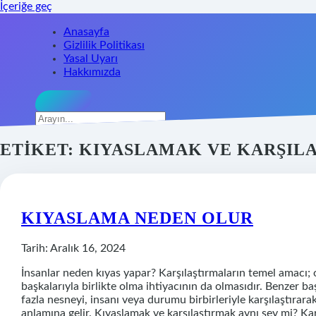
İçeriğe geç
Anasayfa
Gizlilik Politikası
Yasal Uyarı
Hakkımızda
Arama
ETIKET:
KIYASLAMAK VE KARŞILA
KIYASLAMA NEDEN OLUR
Tarih: Aralık 16, 2024
İnsanlar neden kıyas yapar? Karşılaştırmaların temel amacı; 
başkalarıyla birlikte olma ihtiyacının da olmasıdır. Benzer baş
fazla nesneyi, insanı veya durumu birbirleriyle karşılaştırara
anlamına gelir. Kıyaslamak ve karşılaştırmak aynı şey mi? Karşıl