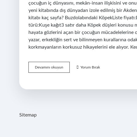
çocuğun iç dünyasını, mekân-insan ilişkisini ve onu 
yeni kitabında dış dünyadan izole edilmiş bir Akden
kitabı kaç sayfa? Buzdolabındaki KöpekListe fiyatı:
türü:Kuşe kağıt3 satır daha Köpek düşleri konusu n
hayata gözlerini açan bir çocuğun mücadelelerine 
yazar, erkekliğin sert ve bilinmeyen kurallarına oda
korkmayanların korkusuz hikayelerini ele alıyor. Ke
Buzdolabındaki
Devamını okuyun
Yorum Bırak
Köpek
Ana
Fikri
Nedir
Sitemap