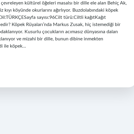
çevreleyen kültürel öğeleri masalsı bir dille ele alan Behiç Ak,
iz kıyı köyünde okurlarını ağırlıyor. Buzdolabındaki köpek
Dil:TÜRKÇESayfa sayısı:96Cilt türü:Ciltli kağıtKağıt
edir? Köpek Rüyaları’nda Markus Zusak, hiç istemediği bir
odaklanıyor. Kusurlu çocukların acımasız dünyasına dalan
klanıyor ve mizahi bir dille, bunun dibine inmekten
di ile köpek…