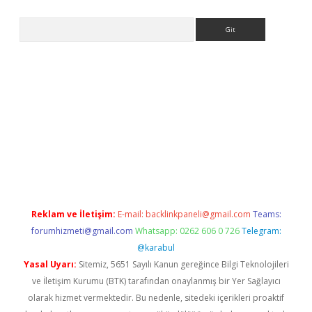
Arama
er giriş
Reklam ve İletişim:
E-mail:
backlinkpaneli@gmail.com
Teams:
forumhizmeti@gmail.com
Whatsapp: 0262 606 0 726
Telegram:
@karabul
Yasal Uyarı:
Sitemiz, 5651 Sayılı Kanun gereğince Bilgi Teknolojileri
ve İletişim Kurumu (BTK) tarafından onaylanmış bir Yer Sağlayıcı
olarak hizmet vermektedir. Bu nedenle, sitedeki içerikleri proaktif