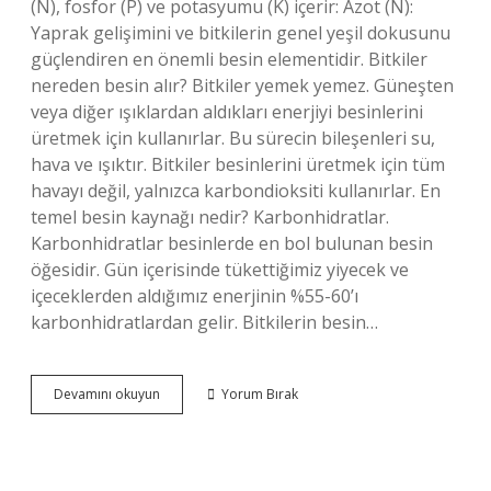
(N), fosfor (P) ve potasyumu (K) içerir: Azot (N):
Yaprak gelişimini ve bitkilerin genel yeşil dokusunu
güçlendiren en önemli besin elementidir. Bitkiler
nereden besin alır? Bitkiler yemek yemez. Güneşten
veya diğer ışıklardan aldıkları enerjiyi besinlerini
üretmek için kullanırlar. Bu sürecin bileşenleri su,
hava ve ışıktır. Bitkiler besinlerini üretmek için tüm
havayı değil, yalnızca karbondioksiti kullanırlar. En
temel besin kaynağı nedir? Karbonhidratlar.
Karbonhidratlar besinlerde en bol bulunan besin
öğesidir. Gün içerisinde tükettiğimiz yiyecek ve
içeceklerden aldığımız enerjinin %55-60’ı
karbonhidratlardan gelir. Bitkilerin besin…
Bitkilerin
Devamını okuyun
Yorum Bırak
Besin
Kaynağı
Nedir