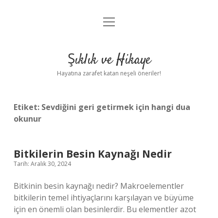
menüyü
Anasayfa
aç
Gizlilik Politikası
Şıklık ve Hikaye
Yasal Uyarı
Hayatına zarafet katan neşeli öneriler!
Hakkımızda
Etiket:
Sevdiğini geri getirmek için hangi dua
okunur
Bitkilerin Besin Kaynağı Nedir
Tarih: Aralık 30, 2024
Bitkinin besin kaynağı nedir? Makroelementler
bitkilerin temel ihtiyaçlarını karşılayan ve büyüme
için en önemli olan besinlerdir. Bu elementler azot