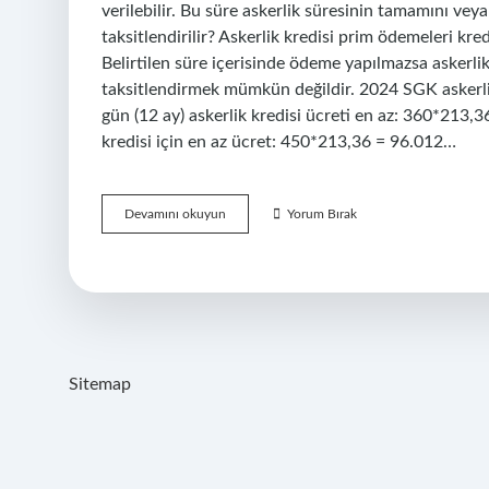
verilebilir. Bu süre askerlik süresinin tamamını veya
taksitlendirilir? Askerlik kredisi prim ödemeleri kred
Belirtilen süre içerisinde ödeme yapılmazsa askerlik 
taksitlendirmek mümkün değildir. 2024 SGK askerl
gün (12 ay) askerlik kredisi ücreti en az: 360*213,36
kredisi için en az ücret: 450*213,36 = 96.012…
Askerlik
Devamını okuyun
Yorum Bırak
Borçlanması
Parça
Parça
Yapılabilir
Mi
Sitemap