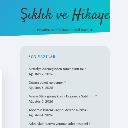
Şıklık ve Hikaye
Hayatına zarafet katan neşeli öneriler!
betxper giriş
SIDEBAR
SON YAZILAR
Kırtasiye ödeneğinden toner alınır mı ?
Ağustos 7, 2026
Design paket ne demek ?
Ağustos 6, 2026
Avene Stick güneş kremi Eczanede Satılır mı ?
Ağustos 5, 2026
Annemin kuzeni kaçıncı derece akraba ?
Ağustos 4, 2026
Adetliyken banyo yapmak adet keser mi ?