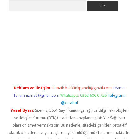
Arama
er giriş
Reklam ve İletişim:
E-mail:
backlinkpaneli@gmail.com
Teams:
forumhizmeti@gmail.com
Whatsapp: 0262 606 0 726
Telegram:
@karabul
Yasal Uyarı:
Sitemiz, 5651 Sayılı Kanun gereğince Bilgi Teknolojileri
ve İletişim Kurumu (BTK) tarafından onaylanmış bir Yer Sağlayıcı
olarak hizmet vermektedir. Bu nedenle, sitedeki içerikleri proaktif
olarak denetleme veya araştırma yükümlülüğümüz bulunmamaktadır.