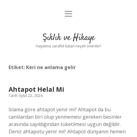
menüyü
Anasayfa
aç
Gizlilik Politikası
Şıklık ve Hikaye
Yasal Uyarı
Hayatına zarafet katan neşeli öneriler!
Hakkımızda
Etiket:
Keri ne anlama gelir
Ahtapot Helal Mi
Tarih: Eylül 22, 2024
İslama göre ahtapot yenir mi? Ahtapot da bu
canlılardan biri olup yenmemesi gereken besinler
arasında sayıldığından tüketilmesi uygun değildir.
Deniz ahtapotu yenir mi? Ahtapot dünyanın hemen