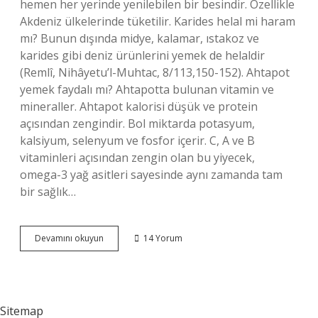
hemen her yerinde yenilebilen bir besindir. Özellikle
Akdeniz ülkelerinde tüketilir. Karides helal mi haram
mı? Bunun dışında midye, kalamar, ıstakoz ve
karides gibi deniz ürünlerini yemek de helaldir
(Remlî, Nihâyetu’l-Muhtac, 8/113,150-152). Ahtapot
yemek faydalı mı? Ahtapotta bulunan vitamin ve
mineraller. Ahtapot kalorisi düşük ve protein
açısından zengindir. Bol miktarda potasyum,
kalsiyum, selenyum ve fosfor içerir. C, A ve B
vitaminleri açısından zengin olan bu yiyecek,
omega-3 yağ asitleri sayesinde aynı zamanda tam
bir sağlık…
Ahtapot
Devamını okuyun
14 Yorum
Helal
Mi
Sitemap