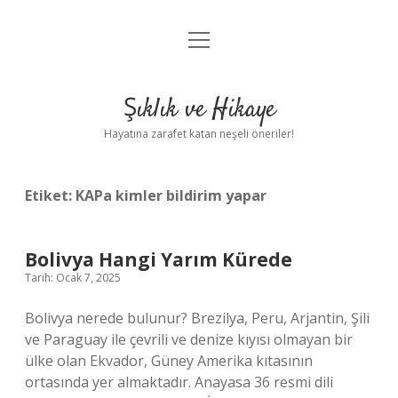
menüyü
Anasayfa
aç
Gizlilik Politikası
Şıklık ve Hikaye
Yasal Uyarı
Hayatına zarafet katan neşeli öneriler!
Hakkımızda
Etiket:
KAPa kimler bildirim yapar
Bolivya Hangi Yarım Kürede
Tarih: Ocak 7, 2025
Bolivya nerede bulunur? Brezilya, Peru, Arjantin, Şili
ve Paraguay ile çevrili ve denize kıyısı olmayan bir
ülke olan Ekvador, Güney Amerika kıtasının
ortasında yer almaktadır. Anayasa 36 resmi dili