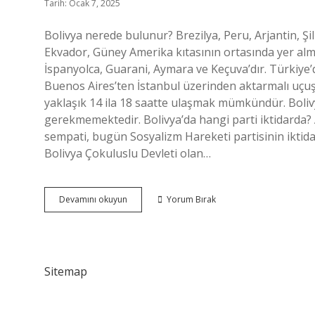
Tarih: Ocak 7, 2025
Bolivya nerede bulunur? Brezilya, Peru, Arjantin, Şili
Ekvador, Güney Amerika kıtasının ortasında yer alma
İspanyolca, Guarani, Aymara ve Keçuva’dır. Türkiye’
Buenos Aires’ten İstanbul üzerinden aktarmalı uçuş
yaklaşık 14 ila 18 saatte ulaşmak mümkündür. Bolivy
gerekmemektedir. Bolivya’da hangi parti iktidarda? 
sempati, bugün Sosyalizm Hareketi partisinin iktida
Bolivya Çokuluslu Devleti olan…
Bolivya
Devamını okuyun
Yorum Bırak
Hangi
Yarım
Kürede
Sitemap