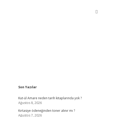
Sidebar
Son Yazılar
betxper giriş
Kut-ül Amare neden tarih kitaplarında yok ?
Ağustos 8, 2026
Kırtasiye ödeneğinden toner alınır mı ?
Ağustos 7, 2026