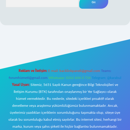
per giriş
Reklam ve İletişim:
E-mail:
backlinkpaneli@gmail.com
Teams:
forumhizmeti@gmail.com
Whatsapp: 0262 606 0 726
Telegram: @karabul
Yasal Uyarı:
Sitemiz, 5651 Sayılı Kanun gereğince Bilgi Teknolojileri ve
İletişim Kurumu (BTK) tarafından onaylanmış bir Yer Sağlayıcı olarak
hizmet vermektedir. Bu nedenle, sitedeki içerikleri proaktif olarak
denetleme veya araştırma yükümlülüğümüz bulunmamaktadır. Ancak,
üyelerimiz yazdıkları içeriklerin sorumluluğunu taşımakta olup, siteye üye
olarak bu sorumluluğu kabul etmiş sayılırlar. Bu internet sitesi, herhangi bir
marka, kurum veya şahıs şirketi ile hiçbir bağlantısı bulunmamaktadır.