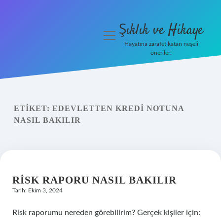
Şıklık ve Hikaye
menüyü
aç
Hayatına zarafet katan neşeli
öneriler!
İHalede Satılmazsa Ne
Olur
Anasayfa
ETIKET:
EDEVLETTEN KREDI NOTUNA
NASIL BAKILIR
Gizlilik Politikası
Yasal Uyarı
RISK RAPORU NASIL BAKILIR
Tarih: Ekim 3, 2024
Risk raporumu nereden görebilirim? Gerçek kişiler için: