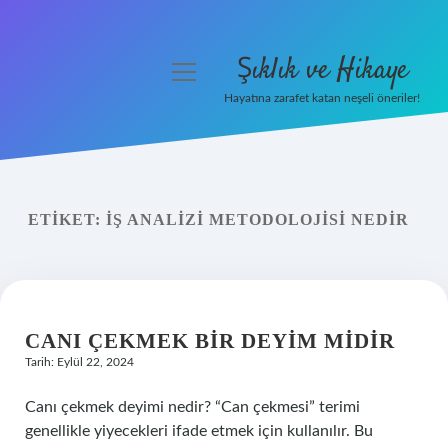
Şıklık ve Hikaye
menüyü
aç
Hayatına zarafet katan neşeli öneriler!
Anasayfa
Gizlilik Politikası
ETIKET:
İŞ ANALIZI METODOLOJISI NEDIR
Yasal Uyarı
Hakkımızda
CANI ÇEKMEK BIR DEYIM MIDIR
Tarih: Eylül 22, 2024
Canı çekmek deyimi nedir? “Can çekmesi” terimi
genellikle yiyecekleri ifade etmek için kullanılır. Bu