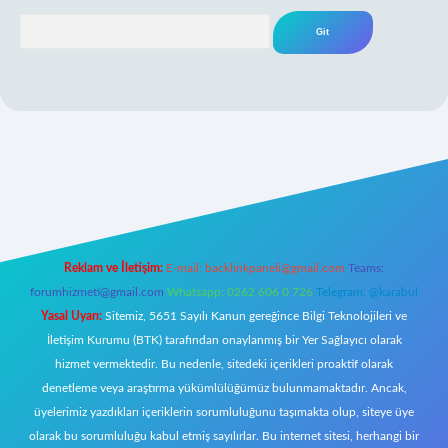
Arama
iş
Reklam ve İletişim:
E-mail:
backlinkpaneli@gmail.com
Teams:
forumhizmeti@gmail.com
Whatsapp: 0262 606 0 726
Telegram: @karabul
Yasal Uyarı:
Sitemiz, 5651 Sayılı Kanun gereğince Bilgi Teknolojileri ve
İletişim Kurumu (BTK) tarafından onaylanmış bir Yer Sağlayıcı olarak
hizmet vermektedir. Bu nedenle, sitedeki içerikleri proaktif olarak
denetleme veya araştırma yükümlülüğümüz bulunmamaktadır. Ancak,
üyelerimiz yazdıkları içeriklerin sorumluluğunu taşımakta olup, siteye üye
olarak bu sorumluluğu kabul etmiş sayılırlar. Bu internet sitesi, herhangi bir