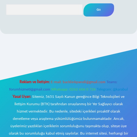
Arama
per giriş
Reklam ve İletişim:
E-mail:
backlinkpaneli@gmail.com
Teams:
forumhizmeti@gmail.com
Whatsapp: 0262 606 0 726
Telegram: @karabul
Yasal Uyarı:
Sitemiz, 5651 Sayılı Kanun gereğince Bilgi Teknolojileri ve
İletişim Kurumu (BTK) tarafından onaylanmış bir Yer Sağlayıcı olarak
hizmet vermektedir. Bu nedenle, sitedeki içerikleri proaktif olarak
denetleme veya araştırma yükümlülüğümüz bulunmamaktadır. Ancak,
üyelerimiz yazdıkları içeriklerin sorumluluğunu taşımakta olup, siteye üye
olarak bu sorumluluğu kabul etmiş sayılırlar. Bu internet sitesi, herhangi bir