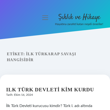
Şıklık ve Hikaye
menüyü
aç
Hayatına zarafet katan neşeli öneriler!
Anasayfa
Gizlilik Politikası
ETIKET:
İLK TÜRKARAP SAVAŞI
Yasal Uyarı
HANGISIDIR
Hakkımızda
ILK TÜRK DEVLETI KIM KURDU
Tarih: Ekim 16, 2024
İlk Türk Devleti kurucusu kimdir? Türk I. adı altında