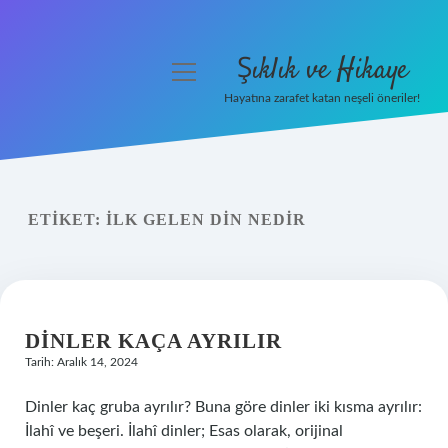
Şıklık ve Hikaye
menüyü
aç
Hayatına zarafet katan neşeli öneriler!
Anasayfa
Gizlilik Politikası
ETIKET:
İLK GELEN DIN NEDIR
Yasal Uyarı
Hakkımızda
DINLER KAÇA AYRILIR
Tarih: Aralık 14, 2024
Dinler kaç gruba ayrılır? Buna göre dinler iki kısma ayrılır:
İlahî ve beşeri. İlahî dinler; Esas olarak, orijinal