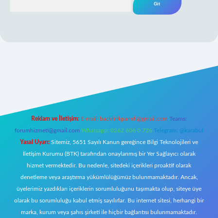
per giriş
Reklam ve İletişim:
E-mail:
backlinkpaneli@gmail.com
Teams:
forumhizmeti@gmail.com
Whatsapp: 0262 606 0 726
Telegram: @karabul
Yasal Uyarı:
Sitemiz, 5651 Sayılı Kanun gereğince Bilgi Teknolojileri ve
İletişim Kurumu (BTK) tarafından onaylanmış bir Yer Sağlayıcı olarak
hizmet vermektedir. Bu nedenle, sitedeki içerikleri proaktif olarak
denetleme veya araştırma yükümlülüğümüz bulunmamaktadır. Ancak,
üyelerimiz yazdıkları içeriklerin sorumluluğunu taşımakta olup, siteye üye
olarak bu sorumluluğu kabul etmiş sayılırlar. Bu internet sitesi, herhangi bir
marka, kurum veya şahıs şirketi ile hiçbir bağlantısı bulunmamaktadır.