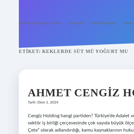
İHalede Satılmazsa Ne Olur
Anasayfa
Gizlilik Politikası
Yasal U
ETIKET:
KEKLERDE SÜT MÜ YOĞURT MU
AHMET CENGIZ H
Tarih: Ekim 1, 2024
Cengiz Holding hangi partiden? Türkiye’de Adalet 
sektör iş birliği çerçevesinde çok sayıda büyük ölç
Çete” olarak adlandırdığı, kamu kaynaklarının hukuka 