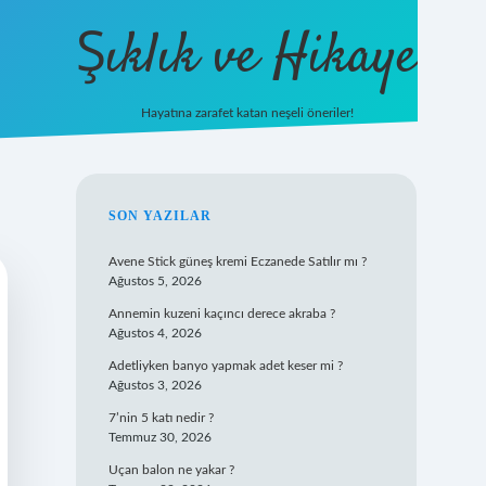
Şıklık ve Hikaye
Hayatına zarafet katan neşeli öneriler!
betxper giriş
SIDEBAR
SON YAZILAR
Avene Stick güneş kremi Eczanede Satılır mı ?
Ağustos 5, 2026
Annemin kuzeni kaçıncı derece akraba ?
Ağustos 4, 2026
Adetliyken banyo yapmak adet keser mi ?
Ağustos 3, 2026
7’nin 5 katı nedir ?
Temmuz 30, 2026
Uçan balon ne yakar ?