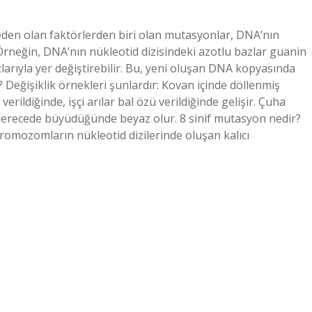
eden olan faktörlerden biri olan mutasyonlar, DNA’nın
 Örneğin, DNA’nın nükleotid dizisindeki azotlu bazlar guanin
larıyla yer değiştirebilir. Bu, yeni oluşan DNA kopyasında
k? Değişiklik örnekleri şunlardır: Kovan içinde döllenmiş
erildiğinde, işçi arılar bal özü verildiğinde gelişir. Çuha
 derecede büyüdüğünde beyaz olur. 8 sinif mutasyon nedir?
omozomların nükleotid dizilerinde oluşan kalıcı