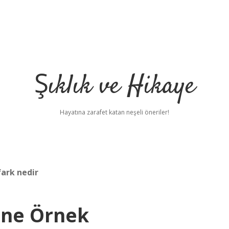
Şıklık ve Hikaye
Hayatına zarafet katan neşeli öneriler!
ark nedir
ane Örnek