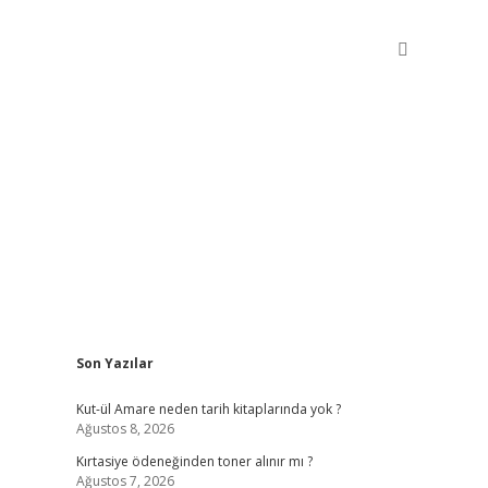
Sidebar
Son Yazılar
betxper giriş
Kut-ül Amare neden tarih kitaplarında yok ?
Ağustos 8, 2026
Kırtasiye ödeneğinden toner alınır mı ?
Ağustos 7, 2026