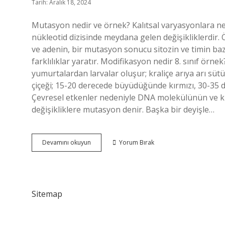
Tarih: Aralık 18, 2024
Mutasyon nedir ve örnek? Kalıtsal varyasyonlara n
nükleotid dizisinde meydana gelen değişikliklerdir.
ve adenin, bir mutasyon sonucu sitozin ve timin baz
farklılıklar yaratır. Modifikasyon nedir 8. sınıf örne
yumurtalardan larvalar oluşur; kraliçe arıya arı sütü v
çiçeği; 15-20 derecede büyüdüğünde kırmızı, 30-35
Çevresel etkenler nedeniyle DNA molekülünün ve kr
değişikliklere mutasyon denir. Başka bir deyişle…
Mutasyon
Devamını okuyun
Yorum Bırak
Nedir
5
Tane
Örnek
Sitemap