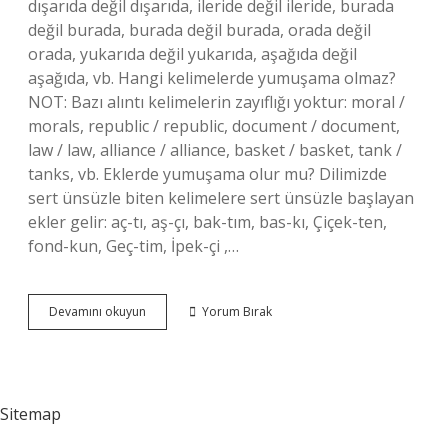
dışarıda değil dışarıda, ileride değil ileride, burada
değil burada, burada değil burada, orada değil
orada, yukarıda değil yukarıda, aşağıda değil
aşağıda, vb. Hangi kelimelerde yumuşama olmaz?
NOT: Bazı alıntı kelimelerin zayıflığı yoktur: moral /
morals, republic / republic, document / document,
law / law, alliance / alliance, basket / basket, tank /
tanks, vb. Eklerde yumuşama olur mu? Dilimizde
sert ünsüzle biten kelimelere sert ünsüzle başlayan
ekler gelir: aç-tı, aş-çı, bak-tım, bas-kı, Çiçek-ten,
fond-kun, Geç-tim, İpek-çi ,…
Değil
Devamını okuyun
Yorum Bırak
De
Yumuşama
Var
Mı
Sitemap