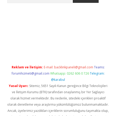
riş
Reklam ve İletişim:
E-mail:
backlinkpaneli@gmail.com
Teams:
forumhizmeti@gmail.com
Whatsapp: 0262 606 0 726
Telegram:
@karabul
Yasal Uyarı:
Sitemiz, 5651 Sayılı Kanun gereğince Bilgi Teknolojileri
ve İletişim Kurumu (BTK) tarafından onaylanmış bir Yer Sağlayıcı
olarak hizmet vermektedir. Bu nedenle, sitedeki içerikleri proaktif
olarak denetleme veya araştırma yükümlülüğümüz bulunmamaktadır.
Ancak, üyelerimiz yazdıkları içeriklerin sorumluluğunu taşımakta olup,